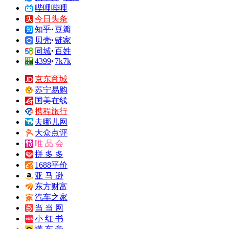
哔哩哔哩
今日头条
知乎
豆瓣
贝壳
链家
同城
百姓
4399
7k7k
京东商城
苏宁易购
国美在线
携程旅行
去哪儿网
大众点评
唯 品 会
拼 多 多
1688平价
亚 马 逊
东方财富
汽车之家
当 当 网
小 红 书