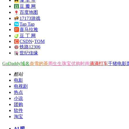
懂 车 帝
豆 瓣 网
百度地图
17173游戏
Tap Tap
喜马拉雅
豆 丁 网
CSDN
TOM
铁路12306
世纪佳缘
GoDaddy域名
奈雪的茶
周生生珠宝
优购时尚
滴滴打车
千猪电影
酷站
电影
电视剧
热点
小说
团购
软件
淘宝
AI 吧