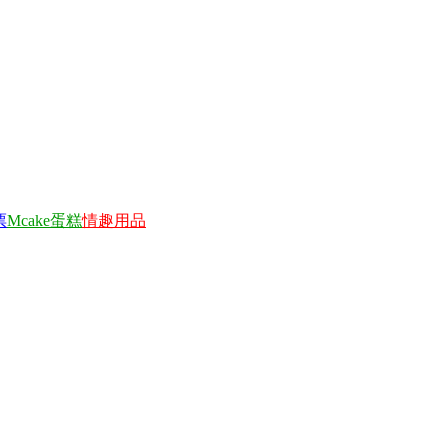
票
Mcake蛋糕
情趣用品