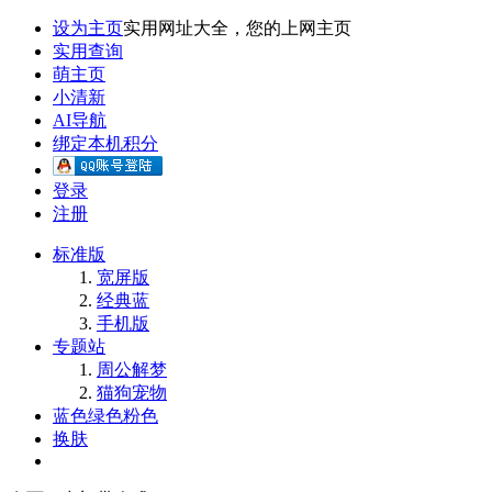
设为主页
实用网址大全，您的上网主页
实用查询
萌主页
小清新
AI导航
绑定本机积分
登录
注册
标准版
宽屏版
经典蓝
手机版
专题站
周公解梦
猫狗宠物
蓝色
绿色
粉色
换肤