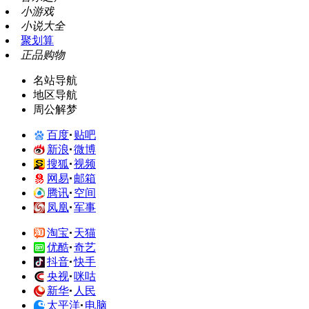
小游戏
小说大全
聚划算
正品购物
名站导航
地区导航
周公解梦
百度
贴吧
新浪
微博
搜狐
视频
网易
邮箱
腾讯
空间
凤凰
军事
淘宝
天猫
优酷
奇艺
抖音
快手
央视
咪咕
新华
人民
太平洋
电脑