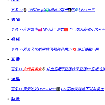
更多>>
豆包
DeepSeek
腾讯元宝
千问
Kimi
文心一言
购 物
更多>>
京东超市
唯品会
苏宁易购
当当网
华为商城
小米有
视 频
更多>>
爱奇艺
优酷网
腾讯视频
芒果TV
西瓜视频
风行网
直 播
更多>>
六间房美女
斗鱼直播
虎牙直播
快手直播
YY直播
战
游 戏
更多>>
天天吃鸡
Dota2
Steam
CSGO
王者荣耀
地下城与勇士
动 漫