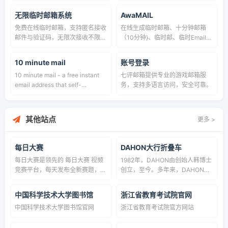
countries. Get verification codes
通邮箱最长支持24小时，支持邮
无限临时邮箱系统
AwaMAIL
and protect your privacy.
件转发，自动刷新！
免费在线临时邮箱，支持匿名接收
在线生成临时邮箱、十分钟邮箱
邮件与验证码，无限次接收不限
（10分钟)、临时邮、临时Email、
制，无需注册登录，安全便捷，可
快速注册Email、24小时Mail，开
用于各类平台注册验证，是高效实
通邮箱最长支持24小时，支持邮
10 minute mail
账号登录
用的一次性临时邮箱工具。
件转发，自动刷新！ - 临时，匿
10 minute mail - a free instant
七评邮箱提供专业的游戏邮箱服
名，免费邮箱服务
email address that self-
务，支持多语言访问，安全可靠。
destructed after ten
minutes,helps you stay
anonymous online and protects
其他站点
更多 >
your email from spam.
每日大赛
DAHON大行折叠车
每日大赛是领先的 每日大赛 视频
1982年，DAHON由创始人韩博士
竞赛平台，每天发布全新赛题，丰
创立，至今。多年来，DAHON一
厚奖金等你来赢。上传你的创意作
直率先推动环保的通勤代步工具
品，与万千创作者同台竞技，赢取
——折叠自行车, dahon折叠车畅
中国科学技术大学图书馆
浙江省教育考试院官网
荣耀与奖励。
销全球，荣获多项国际大奖，在中
中国科学技术大学图书馆官网
浙江省教育考试院官方网站
国内地及台湾﹑荷兰等地设立分公
司或工厂，被吉尼斯纪录誉为“世
界最大的折叠车产销商”。