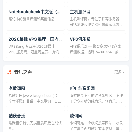
服务器、独立服务器、主机测评、
港VPS,美国VPS,日本VPS,国外
优惠促销活动分享的平台。
VPS,建站VPS,便宜独立服务器,免
Notebookcheck中文版（NBC中国）
主机测评网
费空间,免费VPS 和免费空间主
笔记本的新闻评测和其他信息
主机测评网，专注于推荐服务器
机。只为给广大站长更多的选择！
VPS测评和服务器租赁商家优惠活
动发布的网站，目前本站已收录国
内外主机经销商家超过3000+，
2026最佳 VPS 推荐｜国内&国外 VPS 评测+性价比排行+优惠码
VPS俱乐部
主要针对商家的活动资讯、商家口
VPSBang 专业评测2026最佳
VPS俱乐部 — 聚合多家VPS商家
碑、优惠信息、商家背景、网络线
VPS 服务商，涵盖阿里云、腾讯
评测数据，追踪RackNerd、搬瓦
路、流量带宽及售后技术等信息的
云、AWS、Vultr 等国内外知名云
工、DMIT等优惠活动，提供CN2
发布，是目前国内的一家优质服务
主机。提供真实 VPS 测评、性能
GIA、AS9929等线路分析与选购
器评测网。
对比、价格排行及独家优惠码，助
指南。
音乐之声
更多 >
你选择最可靠的云服务器。
老歌词网
听蛙纯音乐网
老歌词网(www.laogeci.com) 分
听蛙是最专业的纯音乐社区，专注
享音乐歌词曲谱，中文歌词，日语
于分享好听的纯音乐、轻音乐、钢
歌词，英文歌词等你要的歌曲这里
琴曲、新世纪音乐、背景音乐，提
都有。每天都同步更新歌手发布的
供在线试听、MP3下载、排行榜
酷我音乐
歌词网
歌曲歌词。
酷我音乐提供无损音质正版在线试
歌词网是一个歌词搜索网站，收录
听。
了丰富全面的歌词文本信息，覆盖