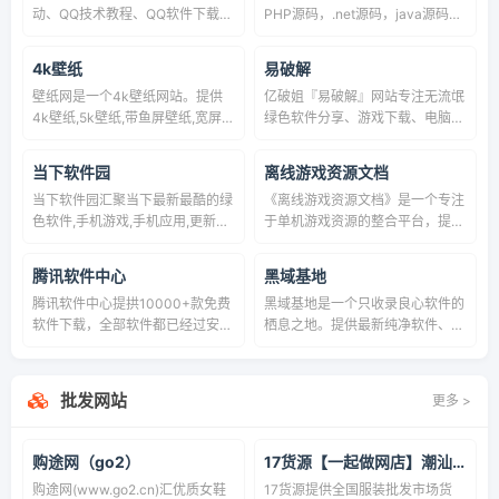
动、QQ技术教程、QQ软件下载、
PHP源码，.net源码，java源码，
QQ素材、网站源码等；致力于打
c#源码，网站源码，小程序源
造一个一切只为你存在的QQ社
码，软件源码，免费源码，源码交
4k壁纸
易破解
区。
易，源码发布
壁纸网是一个4k壁纸网站。提供
亿破姐『易破解』网站专注无流氓
4k壁纸,5k壁纸,带鱼屏壁纸,宽屏壁
绿色软件分享、游戏下载、电脑技
纸,电脑桌面壁纸,4k游戏动漫卡通
术、经验教程为一体的站点、安
壁纸等各种高清壁纸下载。壁纸
全、纯净、放心、十年磨一剑，不
当下软件园
离线游戏资源文档
网,发现好壁纸。
忘初心只为给你最需要的内容。
当下软件园汇聚当下最新最酷的绿
《离线游戏资源文档》是一个专注
色软件,手机游戏,手机应用,更新快,
于单机游戏资源的整合平台，提供
种类全,所有软件均经过检测,安全
各类经典及最新大作的离线版本下
无毒, DOWN下——为中国11亿网
载。资源涵盖角色扮演、动作冒
腾讯软件中心
黑域基地
民提供贴心,省心,放心的免费软件
险、策略模拟等多种游戏类型，所
腾讯软件中心提拱10000+款免费
黑域基地是一个只收录良心软件的
下载网站。
有游戏均为免安装绿色版，已集成
软件下载，全部软件都已经过安全
栖息之地。提供最新纯净软件、优
中文补丁和必要运行库。文档包含
杀毒检测。手机、电脑客户端版应
秀实用等精品软件，每个软件评测
详细的安装教程、常见问题解决方
用软件大全，官方正版免费的软件
都极其用心，保证软件的安全与可
案以及修改器/存档分享，特别适
下载中心。
用性！
合无网络环境或希望收藏经典游戏
批发网站
更多 >
的玩家。
购途网（go2）
17货源【一起做网店】潮汕服装批发
购途网(www.go2.cn)汇优质女鞋
17货源提供全国服装批发市场货