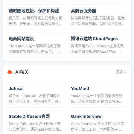
租用提供商,我们有十年的云服务
制作、多语言英文建站代理加盟等
器租用运维经验,服务产品:防御
一站式SaaS建站解决方案。专注
随时随地连接、保护和构建
高防云服务器
CC、DDOS攻击高防BGP服务器
网站建设软件服务。
使员工、应用和网络在任何地方都
陆零网络专注高防云服务器、香港
租用、长沙服务器租用、株洲服务
更快、更安全，同时降低复杂性和
多IP站群服务器，提供BGP多线游
器租用、湖南商标注册。
成本。
戏高防、免备案空间、云主机等服
务，稳定、安全、易扩展，为企业
电商网站建设
腾讯云建站 CloudPages
级用户提供可靠IDC解决方案。
TMO group 是一家国际性电子商
腾讯云建站CloudPages是腾讯云
务解决方案供应商，在荷兰、上海
全新自研模板建站SaaS产品。致
和香港设有办事处。致力于为大中
力于打造「更简单好用」的自助模
型企业提供电商网站建设、B2B、
板建站服务，主打无代码零基础可
跨境电商等移动和云服务领域的前
用、PPT画布分离式编辑、积木式
AI相关
更多 >
沿技术解决方案。
区块场景替换产品特性，帮助千万
中小企业完成数字化转型上云，解
决数字化营销关键痛点。
Juhe.ai
YouMind
聚合AI（Juhe.ai）收录了国内外
YouMind 是一个创新的创作智能
数百个AI工具，包括AI写作工具、
体，利用生成式 AI 的力量将多样
AI图像生成和背景移除、AI视频制
化的材料转化为富有灵感的创作。
作、AI音频转录、AI辅助编程、AI
Stable Diffusion官网
Gank Interview
音乐生成、AI绘画设计、AI对话聊
Stable Diffusion专注于图像生成
Gank Interview 是专业的 AI 面试
天等AI工具集合大全，以及AI学习
与艺术创作，通过深度神经网络实
助手与面试工具，同时提供 AI 面
开发的常用网站、框架和模型，帮