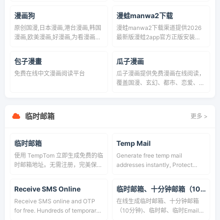
幻漫画，言情漫画，穿越漫画，都
天马漫画，享受无广告、无干扰的
市漫画，仙侠漫画，武侠漫画，现
漫画阅读体验！
漫画狗
漫蛙manwa2下载
代言情漫画，古代言情漫画，灵异
原创国漫,日本漫画,港台漫画,韩国
漫蛙manwa2下载渠道提供2026
漫画，游戏漫画，历史漫画，悬疑
漫画,欧美漫画,好漫画,为看漫画的
最新版漫蛙2app官方正版安装
漫画，科幻漫画，竞技体育漫画，
人而生。
包，纯净无广告，支持安卓手机一
军事漫画，青春漫画，耽美漫画，
键安装。收录海量日韩国漫，每日
日漫，国漫，看不完的漫画，漫画
️包子漫畫
瓜子漫画
更新漫画资源，自带护眼夜间阅读
阅读网站，就在思思漫画网
免费在线中文漫画阅读平台
瓜子漫画提供免费漫画在线阅读，
模式，漫蛙manwa2正版免费下载
覆盖国漫、玄幻、都市、恋爱、古
入口直达，无需复杂注册，高速下
风、热血、系统、逆袭等热门题
载不卡顿。
材，整理今日热门、最近更新、精
品分区和漫画排行榜。
临时邮箱
更多 >
临时邮箱
Temp Mail
使用 TempTom 立即生成免费的临
Generate free temp mail
时邮箱地址。无需注册，完美保护
addresses instantly, Protect
个人隐私，远离垃圾邮件骚扰，是
your inbox from spam with our
接收各类网站及 App 注册验证码
disposable email service, No
Receive SMS Online
临时邮箱、十分钟邮箱（10分钟)、临时邮、临时Email、快速注册Email、24Mail
的最佳选择。提供 10 分钟临时邮
registration required.
Receive SMS online and OTP
在线生成临时邮箱、十分钟邮箱
件服务，一键保护您的主邮箱安
for free. Hundreds of temporary
（10分钟)、临时邮、临时Email、
全。
phone numbers from 40+
快速注册Email、24小时Mail，开