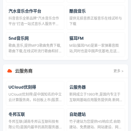
全网歌手，包含多种语言：英语、
法语、西班牙语、日语、韩语等
汽水音乐合作平台
酷我音乐
抖音音乐全新品牌“汽水音乐合作
提供无损音质正版音乐在线试听与
平台”打造一站式音乐人服务平
下载
台，在音乐的浩瀚星河，让有温度
的音乐创作人入驻，为优秀音乐作
5nd音乐网
猫耳FM
品创造价值
歌曲,音乐,提供MP3歌曲免费下载,
M站(猫耳FM)是第一家弹幕音图
歌曲下载,在线试听流行歌曲和好
站,同时也是中国声优基地,在这里
听的歌,经典老歌大全,伤感歌曲,非
可以听电台,音乐,翻唱,小说和广播
主流音乐,好听的英文歌曲,儿童歌
剧,用二次元声音连接三次元.
曲,网络歌曲,最新歌曲下载,下歌曲
云服务商
更多 >
听音乐,在线听歌曲尽在5nd音乐
网。
UCloud优刻得
云服务器
UCloud(优刻得)是中国知名的中立
新网成立于1993年,是国内专注于
云计算服务商，科创板上市(股票
互联网基础应用服务提供商.新网
代码：688158)，中国云计算第一
提供云服务器,网站建设,域名注册,
股，专注于提供可靠的企业级云服
域名交易,域名购买续费,虚拟主机,
冬邦互联
自助建站
务，包括云服务器、云主机、云数
企业邮箱等一系列信息化产品服务
冬邦互联(湖南冬邦云互联科技有
竹子建站为您提供H5响应式:自助
据库、混合云、CDN、人工智能
限公司)是国内最早的高防服务器
建站、免费建站、网站建设、网站
等服务。