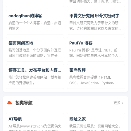
秀且功能强大、易于管理、现代化
的WordPress虚拟资源商城主题。
支持首页模块化布局和WP原生小
codeqihan的博客
甲骨文研究网 甲骨文密码字典 在线甲骨文字典研究 认路
工具模块化首页可拖拽设置，让您
启涵的一个个人博客 - 启涵 - 启涵
甲骨文研究网致力于甲骨文的研
的网站设计体验更加舒适。同时支
的博客
究、诗经的破解研究以及古文的破
持了高级筛选、自带会员生态系
译诠释,以期一窥古文化的奥妙，
统、超全支付接口等众多功能，无
参悟人生哲理,体察生命玄机。解
需依赖插件即可实现。此外，主题
猫哥网创基地
PaulYu 博客
密古文国学经典，释读甲骨文字
还支持卡密、充值、站内币、会
猫哥创基地是一个分享国内外互联
PaulYu 博客” 是专注 .NET、前
典,汇编认路者国学经典语录,甲骨
员、推广佣金、统计、自定义币
网项目教程资源的网站，旨在分享
端、网站架构与技术分享的个人技
测字命名学研究。人生若只如初见
种、自定义会员标识、支持自定义
交流国内外网创项目,技术,心得,经
术博客。涵盖 ASP.NET／.NET
人生感悟,《论语》《楚辞》《诗
SEO信息等多种功能，为您的网站
验,软件工具,资源,教程.
Core 编程、前端开发流程、网站
经》取名大全,知识就是力量。
提供更加完整的解决方案。文档教
博客工具、发布平台和内容管理系统 – WordPress.org China 简体中文
菜鸟教程
运维部署、技术经验总结与工具推
程地址：
能让您轻松创建美丽网站、博客和
菜鸟教程官网提供了HTML、
荐，致力于为开发者、架构师和技
https://ritheme.com/document/c
应用的开源软件。
CSS、JavaScript、Python、
术爱好者提供高质量、实用的技术
ategory/ripro-v5
PHP等教程，是一个覆盖全栈开发
内容与学习资源。
知识的学习网站，通过模块化学
习，能够系统掌握编程技能。
各类导航
更多 >
AT导航
网址之家
AT导航(www.atdh.cn)为您提供免
我要乐网址导航：实用网址大全，