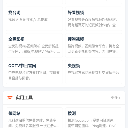
动漫新番，活跃的ACG氛围，有创
爱奇艺vip解析，腾讯vip解析，乐
意的Up主。大家可以在这里找到
视vip解析，全网影视vip，芒果
找台词
好看视频
许多欢乐。
vip解析方便广大用户VIP视频服
找台词,台词搜索,字幕提取
好看视频是百度短视频旗舰品牌，
务，最新电影最新电视剧在线免费
拥有超百万的短视频创作者。全面
观看
覆盖知识、美食、生活、健康、文
化、游戏、影视等海量视频，致力
全民影视
搜狗视频
于为用户提供优质的视频内容与观
全民影视vip视频解析,全民解析提
搜狗视频，视频聚合平台，拥有全
看体验，让用户轻松有收获。
供全网vip解析,电视剧VIP解析，
网更新更热视频内容。为用户提供
电影解析，智能在线解析网、牛巴
高清电影,电视剧,动漫,综艺等视频
巴、vip解析、全民解析、万能解
在线观看，以及视频搜索等服务
CCTV节目官网
央视频
析、蓝调网站在线解析各大主流视
中央电视台官方节目官网，提供节
央视官方高品质视频社交媒体平台
频平台,去水印解析抖音、快手、
目直播与回看。
微视、全民K歌、全民小视频等平
台还在测试, 而且还支持付费音乐
解析
实用工具
更多 >
做网站
拨测
凡科建站提供免费建站、免费空
拨测(boce.com)提供网站测速、
间、免费域名等服务.一次注册=pc
宽带网速测试、Ping测速、DNS