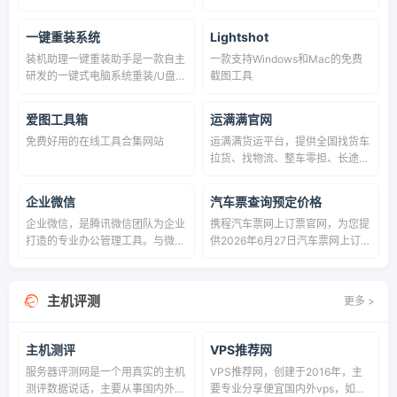
网站+手机网站和+微信网站.千套
测速、IPv6测试等工具，支持ICP
成品网站模版选择,强大功能汇集.
备案查询与Whois信息查询，可全
一键重装系统
Lightshot
一键快速建站,24小时网络监控
方位检测网络状态、站点访问质量
装机助理一键重装助手是一款自主
一款支持Windows和Mac的免费
与域名相关信息，覆盖国内外海量
研发的一键式电脑系统重装/U盘启
截图工具
高性能节点，测速精准、稳定、快
动软件,提供一键重装系统、一键
速，助力用户全面了解网络状态。
备份还原功能,一键智能重装
爱图工具箱
运满满官网
xp/win7/win8/win10,电脑运行慢
免费好用的在线工具合集网站
运满满货运平台，提供全国找货车
了,卡了,不求人,不花钱,无需电脑知
拉货、找物流、整车零担、长途短
识一键简单轻松重装系统,秒变电
途、冷藏冷链运输、配货等服务。
脑系统重装大神,轻轻一键,菜鸟也
有免费的车源信息、货源信息、物
变装机大师！
企业微信
汽车票查询预定价格
流信息，是省钱省心高效信息查询
企业微信，是腾讯微信团队为企业
携程汽车票网上订票官网，为您提
和找货发货平台
打造的专业办公管理工具。与微信
供2026年6月27日汽车票网上订票
一致的沟通体验，丰富免费的OA
服务、汽车票余票查询、汽车票价
应用，并与微信消息、小程序、微
比较，长途汽车票订票等服务，你
信支付等互通，助力企业高效办公
可以查询各大长途客运站时刻表,
主机评测
更多 >
和管理。全面安全保障，国际权威
汽车发车到达时间等，让您的出行
认证，银行级别加密水平，保障企
节省时间，更方便
业数据安全。
主机测评
VPS推荐网
服务器评测网是一个用真实的主机
VPS推荐网，创建于2016年，主
测评数据说话，主要从事国内外云
要专业分享便宜国内外vps，如香