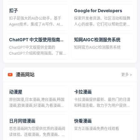
现稳定且高质量的图像输出，为设
试、AI 模拟面试、AI 笔试等能
助你加入人工智能浪潮，自动化高
计师、艺术家和游戏开发者提供无
力，覆盖编程面试与技术面试场
效完成任务！
扣子
Google for Developers
限创意可能。
景；支持面试 AI 训练、面试题目
扣子是强大的AI办公助手，基于
探索开发者资源、社区活动和鼓舞
网站级题库和高频面试练习，帮助
Agent技术，集成了AI写作、AI
人心的故事，它们可以帮助您更智
你系统提升面试通过率。
PPT生成、AI表格处理、AI设计、
能地构建应用和更快地完成交付。
AI播客、AI生图与AI视频等全功
ChatGPT 中文版使用指南｜ChatGPT 官网入门攻略
知网AIGC检测服务系统
能。扣子助力财经分析、市场营销
ChatGPT中文版提供全面的
知网官方AIGC检测服务系统
等多场景办公任务自动化，全面提
ChatGPT介绍和使用指南。了解
升工作效率。
GPT-5、GPT-4 等模型特点，探
索AI对话、写作、编程等应用场
景。立即体验全球领先的人工智能
漫画网站
更多 >
对话模型，开启智能交互新时代。
动漫屋
卡拉漫画
原创国漫,日本漫画,港台漫画,韩国
卡拉漫画提供最新、最热门的日漫
漫画,欧美漫画,好漫画,为看漫画的
和韩漫连载，致力于为用户提供最
人而生。热门漫画：火影忍者、海
快更新的漫画内容。无论是经典日
贼王1185、死神、一拳超人、古惑
漫，还是火热韩漫，卡拉漫画都保
日月同错漫画
快看漫画
仔88、山海逆战等
证每日更新，确保您能第一时间看
思思漫画网为您提供优质的漫画阅
官方正版漫画免费在线观看
到最新章节。平台支持免费在线阅
读体验。连载漫画，免费漫画，玄
读，海量漫画资源等你探索。加入