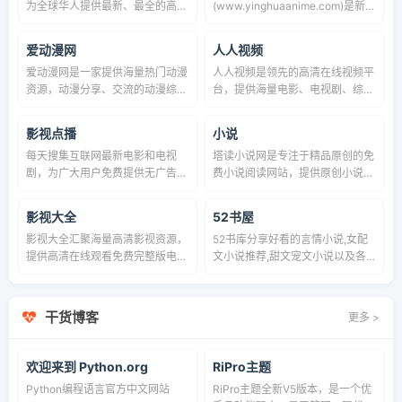
为全球华人提供最新、最全的高清
(www.yinghuaanime.com)是新一
电影、电视剧及综艺节目资源。涵
代专注二次元的动漫门户网站。我
盖大陆、港台、欧美等热门影视内
们提供最新日本动漫、国产动漫、
爱动漫网
人人视频
容，支持多线路流畅播放与高速下
欧美漫的高清在线观看。拒绝卡
爱动漫网是一家提供海量热门动漫
人人视频是领先的高清在线视频平
载。2026年最新大片持续更新，
顿，每日及时更新番剧，致力于为
资源，动漫分享、交流的动漫综合
台，提供海量电影、电视剧、综
打造极致的中文影视视听体验
漫迷提供最纯净、最流畅的樱花动
类平台，网站分为新番动漫、动漫
艺、动漫免费观看。智能推荐，流
漫观影体验。
下载、国产动漫、新番动漫、最新
畅播放，随时随地享受视听盛宴。
影视点播
小说
动漫、我们自立于为动漫迷们提供
每天搜集互联网最新电影和电视
塔读小说网是专注于精品原创的免
全网最好看的动漫。
剧，为广大用户免费提供无广告在
费小说阅读网站，提供原创小说完
线观看电影和电视剧服务，及时收
全无广告在线阅读服务，主要小说
录最新、最热、最全的电影大片,
类型包含：脑洞小说、玄幻小说、
影视大全
52书屋
高清正版免费看
仙侠小说、武侠小说、网游小说、
影视大全汇聚海量高清影视资源，
52书库分享好看的言情小说,女配
都市小说、历史小说、科幻小说、
提供高清在线观看免费完整版电
文小说推荐,甜文宠文小说以及各
穿越小说、系统流小说、军事小
影、电视剧大全免费在线观看服
类虐文小说推荐，并且分享快穿文
说、兵王小说、更有时下流行的元
务。热门剧集、经典影片全覆盖，
小说。飞言情小说网，御宅书屋，
宇宙科幻小说等等。
无广告流畅播放，打造优质免费影
均为全本完结的精彩小说，欢迎前
干货博客
更多 >
视观看体验。
来在线阅读，无弹窗广告哦~
欢迎来到 Python.org
RiPro主题
Python编程语言官方中文网站
RiPro主题全新V5版本，是一个优