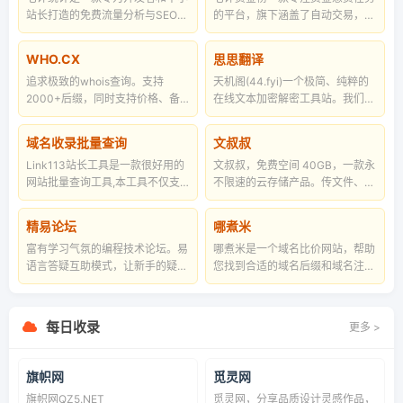
站长打造的免费流量分析与SEO诊
的平台，旗下涵盖了自动交易，普
断系统。提供轻量级实时访问统
通交易，竞拍交易等业务，帮助朋
计、关键词排名追踪、网站死链检
友们快速解决问题和赚取收益。
WHO.CX
思思翻译
测及收录分析服务。极简代码接
追求极致的whois查询。支持
天机阁(44.fyi)一个极简、纯粹的
入，异步加载不卡顿，助力网站流
2000+后缀，同时支持价格、备
在线文本加密解密工具站。我们摒
量高效增长。
案和IANA查询，提炼有效数据，
弃了繁杂的注册流程和多余的广告
时区自动转换，国别城市自动转中
干扰，只专注于“信息隐藏”这一件
域名收录批量查询
文叔叔
文，域名重要状态提示
事。支持摩斯密码（含中文支
Link113站长工具是一款很好用的
文叔叔，免费空间 40GB，一款永
持）、萌宠密语、水果符号等多种
网站批量查询工具,本工具不仅支
不限速的云存储产品。传文件、收
编码方式。打开即用，用完即走，
持百度,搜狗以及必应等搜索引擎
文件、网盘，还支持历史记录等高
全本地运算确保绝对隐私。无论你
的收录批量查询以及网站标题批量
级功能。
是想保护账号密码，还是想体验一
精易论坛
哪煮米
查询外还支持域名注册时间/域名
把间谍般的加密通话，天机阁都能
富有学习气氛的编程技术论坛。易
哪煮米是一个域名比价网站，帮助
到期时间/域名年龄,网站权重,网址
在一秒钟内满足你的需求。大道至
语言答疑互助模式，让新手的疑问
您找到合适的域名后缀和域名注册
安全等批量查询。
简，大音希声，你的秘密，由此隐
得到解决，让高手接到软件定制业
商。
形。
务。-精易e语言论坛！
每日收录
更多 >
旗帜网
觅灵网
旗帜网QZ5.NET
觅灵网，分享品质设计灵感作品，