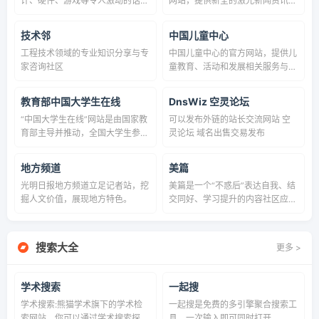
计、硬件、游戏等令人激动的话
网站，提供新全的激光新闻资讯，
题。
激光前瞻技术与应用解决方案，市
场研究与激光行业发展趋势。推动
技术邻
中国儿童中心
激光技术的应用与引导激光产业发
工程技术领域的专业知识分享与专
中国儿童中心的官方网站，提供儿
展，“红光奖”主办单位，“激光制
家咨询社区
童教育、活动和发展相关服务与资
造商情”发行单位。
讯。
教育部中国大学生在线
DnsWiz 空灵论坛
“中国大学生在线”网站是由国家教
可以发布外链的站长交流网站 空
育部主导并推动，全国大学生参
灵论坛 域名出售交易发布
与，全国高校依照“共创、共建、
共享”的原则，以“栏目共建、活动
地方频道
美篇
联办、服务共享”的方式合作共建
光明日报地方频道立足记者站，挖
美篇是一个“不惑后”表达自我、结
的公益性、综合性门户网站。
掘人文价值，展现地方特色。
交同好、学习提升的内容社区应用
APP，由南京蓝鲸人网络科技有限
公司研发。同时也是能够轻松转发
朋友圈的图文创作分享应用。
搜索大全
更多 >
学术搜索
一起搜
学术搜索:熊猫学术旗下的学术检
一起搜是免费的多引擎聚合搜索工
索网站，你可以通过学术搜索探索
具，一次输入即可同时打开