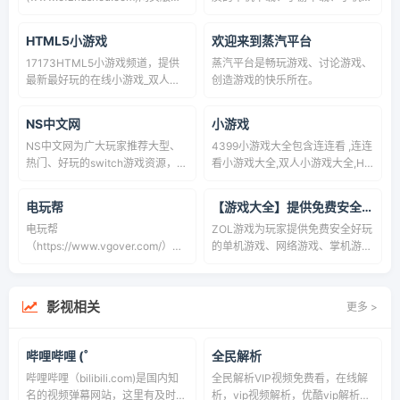
线领取装备道具全网首发,永久免
app下载平台，玩家可以这里查找
费的CF/CFHD/逆战活动一键领取
自己喜欢的游戏与手机app，提供
HTML5小游戏
欢迎来到蒸汽平台
活动助手!并有苹果版安卓版手机
全新实用的游戏攻略，最权威的游
17173HTML5小游戏频道，提供
蒸汽平台是畅玩游戏、讨论游戏、
版!使用超1亿次!快来官方网站下载
戏排行榜、手机实用的装机app。
最新最好玩的在线小游戏_双人小
创造游戏的快乐所在。
最新版本体验吧
游戏_动作_益智_策略等最新类型
小游戏,汇集全国高端小游戏玩家,
NS中文网
小游戏
为你提供最新的HTML5小游戏攻
NS中文网为广大玩家推荐大型、
4399小游戏大全包含连连看 ,连连
略。
热门、好玩的switch游戏资源，收
看小游戏大全,双人小游戏大全,H5
录单机3A独立大作、独立精品小
在线小游戏,4399洛克王国,4399
众游戏及DLC扩展内容，游戏
赛尔号,4399奥拉星,4399奥比
电玩帮
【游戏大全】提供免费安全好玩的游戏
MOD教学。所有资源均通过合规
岛,4399弹弹堂,4399单人小游戏,
电玩帮
ZOL游戏为玩家提供免费安全好玩
性验证，提供云存档继承教程
奥比岛小游戏,造梦西游online,造
（https://www.vgover.com/），
的单机游戏、网络游戏、掌机游戏
梦无双等最新小游戏。
一个提供Nintendo Switch、PS主
等新闻资讯,游戏下载、游戏视
机与PC游戏攻略文章的站点。
频、游戏攻略、游戏图片等信息,
最热门,最经典的游戏信息尽在
影视相关
更多 >
ZOL游戏!
哔哩哔哩 (゜
全民解析
哔哩哔哩（bilibili.com)是国内知
全民解析VIP视频免费看，在线解
名的视频弹幕网站，这里有及时的
析，vip视频解析，优酷vip解析，