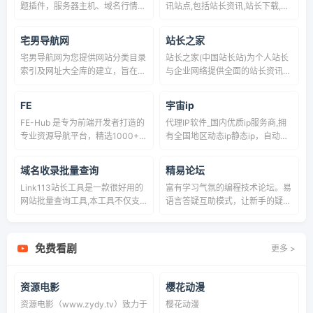
题插件，服务器主机、域名行情等
讯站点,包括站长资讯,站长下载,站
内容。TG 群：@dalaonet
长素材,站长访谈,站长投资等板块,
为中国站长提供最好的源代码、图
宅男导航网
站长之家
片、建站资讯和建站技术等资源.
宅男导航网为您提供网站分类目录
站长之家(中国站长站)为个人站长
索引及网址大全库的建立，旨在为
与企业网络提供全面的站长资讯、
用户提供高效便捷的网址存储和查
源代码程序下载、海量建站素材、
询服务，找福利资源，同时提供最
强大的搜索优化辅助工具、网络产
FE
宇宙ip
全的优秀名站技术导航。
品设计与运营理念以及一站式网络
FE-Hub 是专为前端开发者打造的
代理IP软件_国内优质ip服务商,拥
解决方案，十年来我们一直致力为
专业资源导航平台，精选1000+优
有全国地区动态ip静态ip，自动换
中文网站提供动力。
质前端开发工具和资源。汇集CSS
IP软件，专业提供海量优质http代
工具、JavaScript库、Vue/React
理ip,企业大数据爬取http动态IP优
域名收录批量查询
精易论坛
组件、动画效果、UI设计资源、开
选!
Link113站长工具是一款很好用的
富有学习气氛的编程技术论坛。易
发神器、学习教程等优质内容。完
网站批量查询工具,本工具不仅支
语言答疑互助模式，让新手的疑问
全免费访问，定期更新维护，助力
持百度,搜狗以及必应等搜索引擎
得到解决，让高手接到软件定制业
高效开发，全面提升编程技能和工
的收录批量查询以及网站标题批量
务。-精易e语言论坛！
作效率。
查询外还支持域名注册时间/域名
免费看剧
更多 >
到期时间/域名年龄,网站权重,网址
安全等批量查询。
资源电影
樱花动漫
资源电影（www.zydy.tv）致力于
樱花动漫