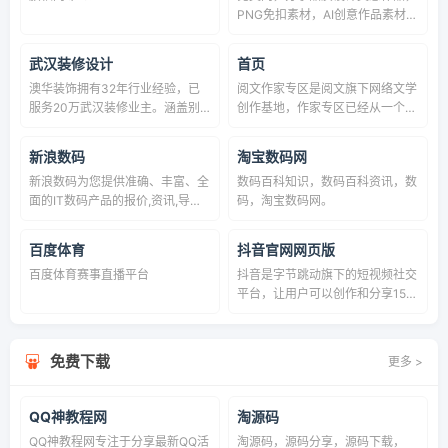
PNG免扣素材，AI创意作品素材分
享。
武汉装修设计
首页
澳华装饰拥有32年行业经验，已
阅文作家专区是阅文旗下网络文学
服务20万武汉装修业主。涵盖别
创作基地，作家专区已经从一个简
墅大宅定制装修设计、家庭室内装
单的文学爱好者集散地，快速且稳
修设计、老房/二手房全房翻新等
健地成长为行业内的首选创作平
新浪数码
淘宝数码网
装修模式，享受设计＋施工一站式
台。作家只需要在作家专区上创建
新浪数码为您提供准确、丰富、全
数码百科知识，数码百科资讯，数
家装服务。
书籍并发布原创小说，就能直接在
面的IT数码产品的报价,资讯,导购,
码，淘宝数码网。
阅文集团旗下的起点中文网、QQ
行情,软件下载等信息,包括手机,电
阅读、创世中文网等平台下属编辑
脑,数码相机,笔记本等数码产品。
专区主动选择编辑组进行投稿
百度体育
抖音官网网页版
百度体育赛事直播平台
抖音是字节跳动旗下的短视频社交
平台，让用户可以创作和分享15秒
到数分钟的精彩视频，记录生活中
的每一个精彩瞬间。
免费下载
更多 >
QQ神教程网
淘源码
QQ神教程网专注于分享最新QQ活
淘源码，源码分享，源码下载，