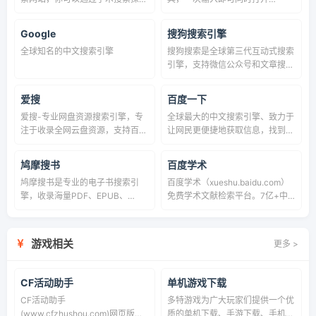
相关作品、引文、作者和出版物，
Google、百度、Bing 等多个搜索
追踪任何研究领域的最新发展
引擎，支持自定义搜索引擎组合，
Google
搜狗搜索引擎
搜索词同步至 ChatGPT、
全球知名的中文搜索引擎
搜狗搜索是全球第三代互动式搜索
DeepSeek、Kimi 等 AI，聚合全
引擎，支持微信公众号和文章搜
球 30+ 搜索引擎与 35+ AI 工具。
索、知乎搜索、英文搜索及翻译
等，通过自主研发的人工智能算法
爱搜
百度一下
为用户提供专业、精准、便捷的搜
爱搜-专业网盘资源搜索引擎，专
全球最大的中文搜索引擎、致力于
索服务。
注于收录全网云盘资源，支持百度
让网民更便捷地获取信息，找到所
网盘、阿里云盘、夸克云盘、迅雷
求。百度超过千亿的中文网页数据
云盘等网盘资源的全文检索。 实
库，可以瞬间找到相关的搜索结
鸠摩搜书
百度学术
时更新，海量资源。您想要的这里
果。
鸠摩搜书是专业的电子书搜索引
百度学术（xueshu.baidu.com）
都有！
擎，收录海量PDF、EPUB、
免费学术文献检索平台。7亿+中
MOBI、AZW3等格式电子书资
英文文献/期刊论文/学位论文/会议
源，支持关键词快速搜索，帮您找
论文。AI学术搜索/论文图谱/AI文
到想要的中文图书、英文原版及各
献阅读/文献互助。中国最大学术
游戏相关
更多 >
类学习资料。
搜索引擎。
CF活动助手
单机游戏下载
CF活动助手
多特游戏为广大玩家们提供一个优
(www.cfzhushou.com)网页版在
质的单机下载、手游下载、手机