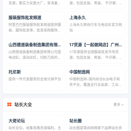
货源，聚实力女鞋大厂，享海量商
源，包括女装、男装、 牛仔裤、
机流量，为广大女鞋厂家、卖家提
女鞋等一手服装货源，一件起批并
供高质量的贸易信息服务！
支持一件代发，是淘宝卖家微商开
服装服饰批发频道
上海永久
店拿货首选，采购进货批发找货源
阿里巴巴服装服饰批发频道提供服
上海永久牌自行车与电动车官方网
上17网。
装、服饰批发等，批发采购服饰、
站
服装就上阿里巴巴服装服饰批发频
道。
山西德道装备制造集团有限公司首页
17货源【一起做网店】广州服装批发
山西德道装备制造集团有限公司是
17货源提供全国服装批发市场货
电动缸，滚动丝杠，切削刀具的专
源，包括女装、男装、 牛仔裤、
业生产厂家和供应商。采购电动
女鞋等一手服装货源，一件起批并
缸，滚动丝杠，切削刀具相关产品
支持一件代发，是淘宝卖家微商开
托尼斯
中国制造网
请联系山西德道装备制造集团有限
店拿货首选，采购进货批发找货源
提供一件代发服务的全球分销平台
中国制造网-国内综合B2B电子商
公司。
上17网。
务平台，覆盖全行业品类：工业
品、原材料、家居百货和商务服务
等。为供应商提供免费搭建企业展
厅、免费发布产品、移动营销及深
站长大全
更多 >
度推广服务，帮助供应商获取商
机。为采购商提供采购寻源、采供
协同、采购管理、在线交易、供应
大佬论坛
站长圈
链金融等服务，帮助企业提升采购
站长论坛，收集各路资源福利、主
站长圈是锦尚网络旗下品牌站长资
效率、降低采购成本。