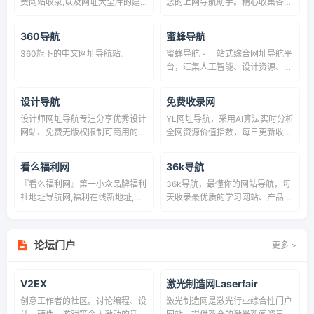
费网站收录,以及网址大全库的建
您的上网导航助手。精心收集各类
立，旨在为用户提供高效便捷的网
优质网站网址信息，提供天气查
址收录和查询服务，同时提供最全
询、快递查询、机票查询、违章查
360导航
蜜蜂导航
的优秀名站导航。
询等便民生活实用查询工具网址，
360旗下的中文网址导航站。
蜜蜂导航 - 一站式综合网址导航平
安全便捷的网上导航服务，已被众
台，汇集人工智能、设计资源、办
多网友设为上网主页。网址之家，
公工具、学习教育、娱乐休闲等各
首选我要乐网址大全。
类优质网站，为用户提供便捷的多
设计导航
免费收录网
功能导航服务，节省多平台切换时
设计师网址导航专注分享优秀设计
YL网址导航，采用AI算法实时分析
间！
网站、免费无版权限制可商用的高
全网资源价值指数，每日更新收录
品质素材，设计教程、尺寸规范、
200+高权重网站与热门工具。精
配色方案、设计素材和灵感
准分类覆盖设计素材、SEO工具、
看么福利网
36k导航
开发资源、行业数据库，智能推荐
『看么福利网』第一小众品牌福利
36k导航，最懂你的网站导航，每
匹配用户需求的优质站点。
社地址导航网,福利在线新地址,宅
天收录最优质的学习网站、产品网
男宅女备用好站,看么福利网是汇
站、运营网站、设计网站、影视网
集网络一些鲜为人知的第一手福利
站、二次元网站、娱乐网站、资讯
和小众特色网站上网导航。及时收
网站、小说网站以及软件资源！
论坛门户
更多 >
录娱乐网站、批发网站、特殊小众
新网站等分类的网址和内容,让您
的网络生活更简单精彩。上网,从
V2EX
激光制造网Laserfair
看么福利网开始。
创意工作者的社区。讨论编程、设
激光制造网是激光行业综合性门户