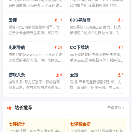
费网站收录,以及网址大全库的建
社地址导航网,福利在线新地址,宅
立，旨在为用户提供高效便捷的网
男宅女备用好站,看么福利网是汇
址收录和查询服务，同时提供最全
集网络一些鲜为人知的第一手福利
爱搜
606导航网
13
2
的优秀名站导航。
和小众特色网站上网导航。及时收
爱搜-专业网盘资源搜索引擎，专
606导航 (606dh.cn) 致力于打造
录娱乐网站、批发网站、特殊小众
注于收录全网云盘资源，支持百度
最懂用户的综合性网址导航。为您
新网站等分类的网址和内容,让您
网盘、阿里云盘、夸克云盘、迅雷
精选新闻资讯、影音视频、购物生
的网络生活更简单精彩。上网,从
云盘等网盘资源的全文检索。 实
活、游戏娱乐等数万个优质站点，
看么福利网开始。
电影导航
CC下载站
24
1
时更新，海量资源。您想要的这里
界面简
电影导航(www.dydh.cc)收录了许
cc下载站是国内最全的免费游戏,
都有！
多优秀的电影网站，为广大网民提
手游,app,常用电脑软件下载网站,
供搜索电影服务，同时还具备了自
国内更安全的软件下载中心,安全
动收录网站的功能实现网站秒收
下载从cc下载站开始,cc下载站只
游戏头条
爱搜
4
6
录。
提供绿色、无毒、无插件、无木马
游戏头条-努力打造不一样的游戏
爱搜-专业网盘资源搜索引擎，支
的纯绿色软件下载站。{n}
资源网站，做有梦想的游戏俱乐
持百度网盘、阿里云盘、夸克云
部。
盘、迅雷云盘等主流平台的全文检
索，实时收录并更新海量资源，帮
助用户高效、精准地找到所需内
站长推荐
申请置顶 >
容！
七评统计
七评赏金榜
七评统计是一款专为开发者和中小
七评赏金榜一款专注赏金悬赏任务