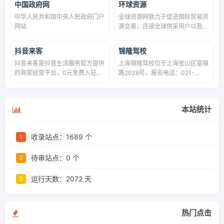
中国政府网
环球资源
中华人民共和国中央人民政府门户
全球资源网致力于促进国际贸易资
网站
源交易，连接全球供采用户以及优
质供应商，提供完善的采购渠道和
全行业的行业信息，视频、资讯、
抖音来客
锦隆驾校
产品、供应商信息一应俱全，是值
抖音来客是抖音生活服务官方提供
上海锦隆驾校位于上海宝山区富锦
得信赖的多渠道B2B贸易平台。
的商家经营平台，0元免费入驻开
路2028号，报名电话：021-
店，享受抖音百亿流量红利。提供
36512585，目前2026年锦隆驾校
海量经营工具帮助商家上品，经
最新学费3000-4000元左右，明
营，履约，促活，营销。支持达人
码标价收费透明，报名就上车不排
本站统计
推广，商家直播，抖音本地推，商
队，驾照类型涵盖手动挡C1和自
家优惠券等多种营销工具。专业的
动挡C2，方便不同需求的学员学
服务团队运营指导，定期免费课程
车，一人一车教学，锦隆驾校适合
收录站点：1689 个
1
指导经营。
宝山、静安、杨浦、虹口、黄浦、
长宁、普陀学车，地铁一号线富锦
待审站点：0 个
2
路1号口出来,只需步行3分钟就可
直达锦隆驾校门口，学员完全可以
自由安排时间过来，随到随学，不
运行天数：
2072 天
3
管平时还是周末都非常的方便
热门点击