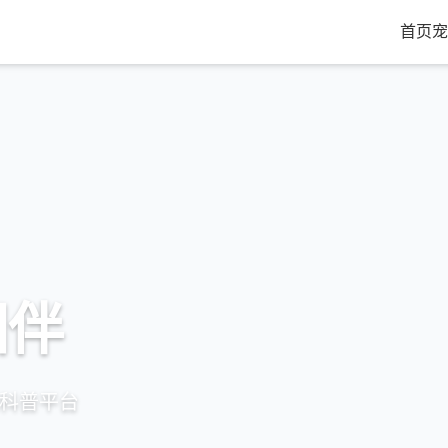
首页
宠
相伴
宠科普平台