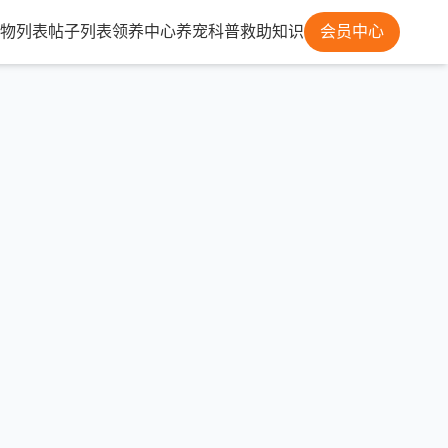
物列表
帖子列表
领养中心
养宠科普
救助知识
会员中心