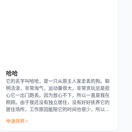
哈哈
它的名字叫哈哈，是一只从原主人家走丢的狗。聪
明活泼，非常淘气，运动量很大，非常贪玩总是担
心它一出门跑丢。因为放心不下，所以一直是我在
照顾。由于我还没有独立居住，没有好好抚养它的
居住场所，工作原因能陪它的时间也很少，所以想
给它找一个能提供给它更好生活环境的主人。我希
申请领养
望它能在一个好的家庭里，有很爱它的主人，可以
经常带它散步、跑步，让它活的恣意开心些。它是