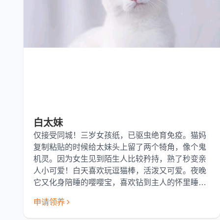
白太妹
仅接受同城！三岁女孩纸，已驱虫绝育免疫。猫妈
复制粘贴的时候给太妹头上留了两个犄角，像个鬼
机灵。因为女生见到陌生人比较矜持，熟了秒变亲
人小可爱！白天喜欢玩逗猫棒，活泼又可爱。夜晚
它又化身陪睡的嘤嘤宝，喜欢钻到主人的怀里睡，
用长满倒刺的小舌头舔舐你的脸挠痒痒！对其他猫
申请领养
猫也很友好，在强悍的公猫面前，秒变小舔狗！展
现自己温柔的一面。吃饭也不挑食。