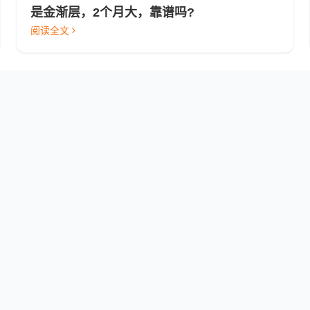
是金渐层，2个月大，靠谱吗?
阅读全文
查看更多科普帖子
救助科普
遇见流浪动物不用慌，科学救助知识请收好