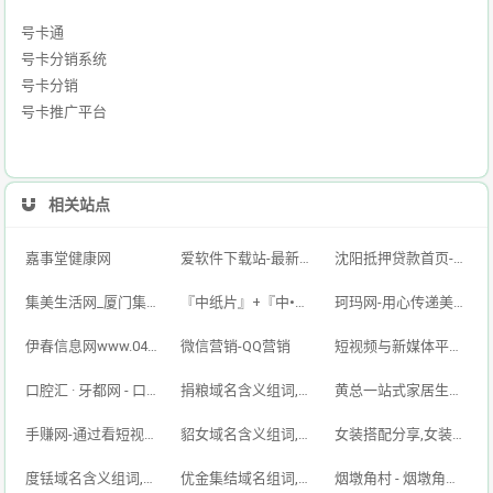
号卡通
号卡分销系统
号卡分销
号卡推广平台
相关站点
嘉事堂健康网
爱软件下载站-最新的手机软件,好玩的手机游戏,免费的绿色电脑软件下载平台
沈阳抵押贷款首页-银行房产抵押贷款及个人房屋二次抵押贷款-「单签不验点不看征信」
集美生活网_厦门集美区信息网|集美分类信息|集美便民网|集美本地生活网|集美区分类信息门户网站
『中纸片』+『中•ARM』-云验证 | 在线身份验证解决方案
珂玛网-用心传递美好生活
伊春信息网www.0458ds.com 免费发布各类供求信息!
微信营销-QQ营销
短视频与新媒体平台综合服务｜抖音·快手·小红书·视频号·微博·社区货源站
口腔汇 · 牙都网 - 口腔行业信息门户平台
捐粮域名含义组词,捐粮网,juanliang.com
黄总一站式家居生活,黄总网,www.huangzong.com
手赚网-通过看短视频广告做任务赚钱App-乐赚呗
貂女域名含义组词,貂女网,diaonv.com
女装搭配分享,女装网,nǚzhuāng.com
度铥域名含义组词,度铥网,dudiu.com
优金集结域名组词,优金集结,www.ujjj.cn
烟墩角村 - 烟墩角天鹅湖联合国世界最佳旅游乡村