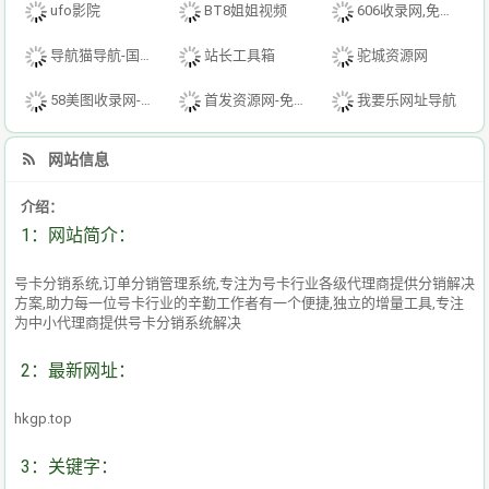
ufo影院
BT8姐姐视频
606收录网,免费自动秒收录网址,提供自动收录,网站导航大全源码,自动链,友情链接交换。
导航猫导航-国内专业的技术资源网分类平台
站长工具箱
驼城资源网
58美图收录网-自动收录网站-流量交换-自动链
首发资源网-免费资源下载-最新php源码下载-热门资源下载
我要乐网址导航
网站信息
介绍：
1：网站简介：
号卡分销系统,订单分销管理系统,专注为号卡行业各级代理商提供分销解决
方案,助力每一位号卡行业的辛勤工作者有一个便捷,独立的增量工具,专注
为中小代理商提供号卡分销系统解决
2：最新网址：
hkgp.top
3：关键字：