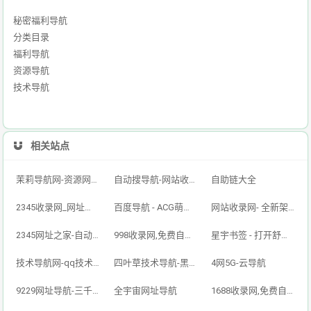
秘密福利导航
分类目录
福利导航
资源导航
技术导航
相关站点
茉莉导航网-资源网址导航,汇集各大资源网,全网优质技术教程网
自动搜导航-网站收录-自动收录网-网址收录-自动秒收录
自助链大全
2345收录网_网址导航_免费收录网站_自动收录网_秒收录
百度导航 - ACG萌次元丨ACG导航网丨二次元导航丨资源网导航丨福利网址导航 - BaiDu导航
网站收录网- 全新架构自动秒收录网址导航，实现自主提交，自动化收录，打造百万网址库
2345网址之家-自动秒收录,好网址导航
998收录网,免费自动秒收录网址,提供自动收录,网站导航大全源码,自动链,友情链接交换。
星宇书签 - 打开舒适旅程，畅享资源之旅
技术导航网-qq技术导航网-专注网址收录研究
四叶草技术导航-黑科技,资源导航,云端,QQ技术导航网分享网络精品资源平台,多开,云端,网站源码,QQ技术,教程网,小刀娱乐网
4网5G-云导航
9229网址导航-三千万网民的首选（已创建12年）
全宇宙网址导航
1688收录网,免费自动秒收录网址,提供自动收录,网站导航大全源码,自动链,友情链接交换。