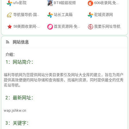
ufo影院
BT8姐姐视频
606收录网,免费自动秒收录网址,提供自动收录,网站导航大全源码,自动链,友情链接交换。
导航猫导航-国内专业的技术资源网分类平台
站长工具箱
驼城资源网
58美图收录网-自动收录网站-流量交换-自动链
首发资源网-免费资源下载-最新php源码下载-热门资源下载
我要乐网址导航
网站信息
介绍：
1：网站简介：
福利导航网为您提供网站分类目录索引及网址大全库的建立，旨在为用户
提供高效便捷的网址存储和查询服务，找福利资源，同时提供最全的优秀
名站导航。
2：最新网址：
wap.jshkw.cn
3：关键字：