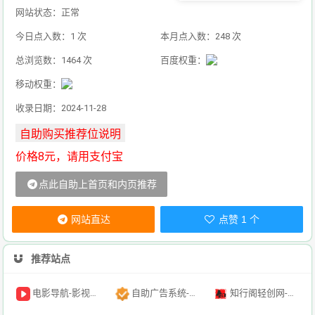
网站状态：正常
今日点入数：1 次
本月点入数：248 次
总浏览数：1464 次
百度权重：
移动权重：
收录日期：2024-11-28
价格8元，请用支付宝
点此自助上首页和内页推荐
网站直达
点赞 1 个
推荐站点
电影导航-影视导航-电影搜索-影视搜索-电影站收录
自助广告系统-自助广告源码-自助投放广告插件
知行阁轻创网-分享网络赚钱项目-全网首发副业项目实操平台-副业创业项目网