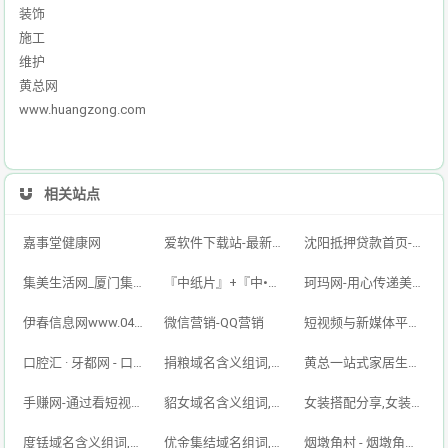
装饰
施工
维护
黄总网
www.huangzong.com
相关站点
嘉事堂健康网
爱软件下载站-最新的手机软件,好玩的手机游戏,免费的绿色电脑软件下载平台
沈阳抵押贷款首页-银行房产抵押贷款及个人房屋二次抵押贷款-「单签不验点不看征信」
集美生活网_厦门集美区信息网|集美分类信息|集美便民网|集美本地生活网|集美区分类信息门户网站
『中纸片』+『中•ARM』-云验证 | 在线身份验证解决方案
珂玛网-用心传递美好生活
伊春信息网www.0458ds.com 免费发布各类供求信息!
微信营销-QQ营销
短视频与新媒体平台综合服务｜抖音·快手·小红书·视频号·微博·社区货源站
口腔汇 · 牙都网 - 口腔行业信息门户平台
捐粮域名含义组词,捐粮网,juanliang.com
黄总一站式家居生活,黄总网,www.huangzong.com
手赚网-通过看短视频广告做任务赚钱App-乐赚呗
貂女域名含义组词,貂女网,diaonv.com
女装搭配分享,女装网,nǚzhuāng.com
度铥域名含义组词,度铥网,dudiu.com
优金集结域名组词,优金集结,www.ujjj.cn
烟墩角村 - 烟墩角天鹅湖联合国世界最佳旅游乡村