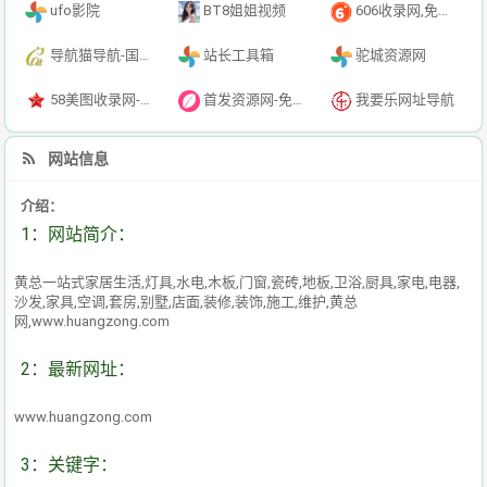
ufo影院
BT8姐姐视频
606收录网,免费自动秒收录网址,提供自动收录,网站导航大全源码,自动链,友情链接交换。
导航猫导航-国内专业的技术资源网分类平台
站长工具箱
驼城资源网
58美图收录网-自动收录网站-流量交换-自动链
首发资源网-免费资源下载-最新php源码下载-热门资源下载
我要乐网址导航
网站信息
介绍：
1：网站简介：
黄总一站式家居生活,灯具,水电,木板,门窗,瓷砖,地板,卫浴,厨具,家电,电器,
沙发,家具,空调,套房,别墅,店面,装修,装饰,施工,维护,黄总
网,www.huangzong.com
2：最新网址：
www.huangzong.com
3：关键字：