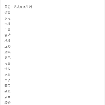
黄总一站式家居生活
灯具
水电
木板
门窗
瓷砖
地板
卫浴
厨具
家电
电器
沙发
家具
空调
套房
别墅
店面
装修