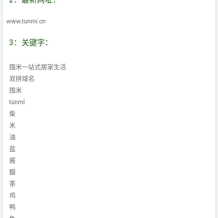
www.tunmi.cn
3：关键字：
囤米一站式居家生活
双拼域名
囤米
túnmǐ
柴
米
油
盐
酱
醋
茶
鸡
鸭