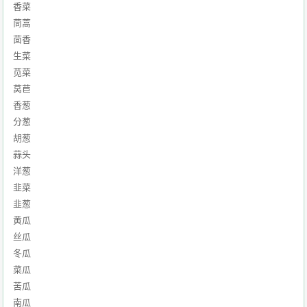
香菜
茼蒿
茴香
生菜
苋菜
莴苣
香葱
分葱
胡葱
蒜头
洋葱
韭菜
韭葱
黄瓜
丝瓜
冬瓜
菜瓜
苦瓜
南瓜