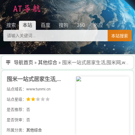
搜索
本站
百度
搜狗
360
必应
本站搜索
导航首页
»
其他综合
»
囤米一站式居家生活,囤米网,www.TunMi.cn
囤米一站式居家生活,囤米网,www.TunMi.cn
站点域名：www.tunmi.cn
站点星级：
是否推荐：否
是否快审：否
所属分类：
其他综合