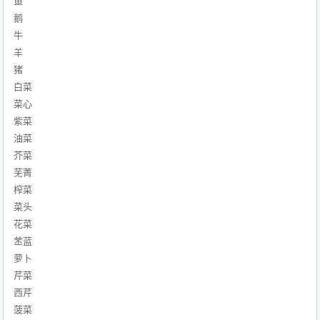
鱼
鹅
牛
羊
猪
白菜
菜心
紫菜
油菜
芥菜
芜菁
榨菜
菜头
花菜
苤蓝
萝卜
芹菜
西芹
菠菜