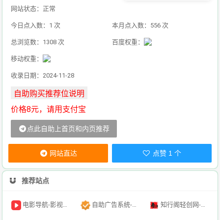
网站状态：正常
今日点入数：1 次
本月点入数：556 次
总浏览数：1308 次
百度权重：
移动权重：
收录日期：2024-11-28
价格8元，请用支付宝
点此自助上首页和内页推荐
网站直达
点赞 1 个
推荐站点
电影导航-影视导航-电影搜索-影视搜索-电影站收录
自助广告系统-自助广告源码-自助投放广告插件
知行阁轻创网-分享网络赚钱项目-全网首发副业项目实操平台-副业创业项目网