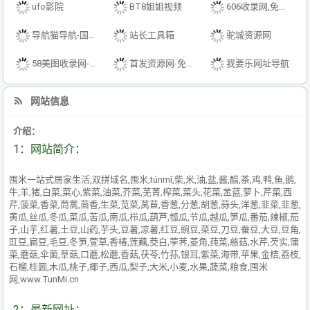
ufo影院
BT8姐姐视频
606收录网,免费自动秒收录网址,提供自动收录,网站导航大全源码,自动链,友情链接交换。
导航猫导航-国内专业的技术资源网分类平台
站长工具箱
驼城资源网
58美图收录网-自动收录网站-流量交换-自动链
首发资源网-免费资源下载-最新php源码下载-热门资源下载
我要乐网址导航
网站信息
介绍：
1：网站简介：
囤米一站式居家生活,双拼域名,囤米,túnmǐ,柴,米,油,盐,酱,醋,茶,鸡,鸭,鱼,鹅,
牛,羊,猪,白菜,菜心,紫菜,油菜,芥菜,芜菁,榨菜,菜头,花菜,苤蓝,萝卜,芹菜,西
芹,菠菜,香菜,茼蒿,茴香,生菜,苋菜,莴苣,香葱,分葱,胡葱,蒜头,洋葱,韭菜,韭葱,
黄瓜,丝瓜,冬瓜,菜瓜,苦瓜,南瓜,栉瓜,葫芦,瓠瓜,节瓜,越瓜,笋瓜,番茄,辣椒,茄
子,山芋,红薯,土豆,山药,芋头,豆薯,凉薯,红豆,豌豆,菜豆,刀豆,蚕豆,大豆,豆角,
豇豆,扁豆,毛豆,冬笋,萱草,香椿,莲藕,茭白,荸荠,菱角,莼菜,慈菇,水芹,芡实,蒲
菜,蘑菇,伞菌,草菇,口蘑,松蘑,香菇,茯苓,竹荪,银耳,紫菜,海带,苹果,金桔,荔枝,
石榴,桂圆,木瓜,桃子,椰子,西瓜,梨子,大米,小麦,水果,蔬菜,粮食,囤米
网,www.TunMi.cn
2：最新网址：