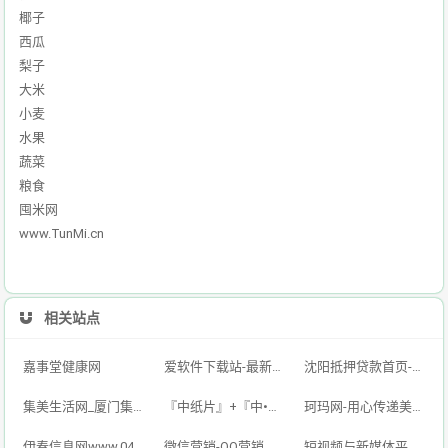
椰子
西瓜
梨子
大米
小麦
水果
蔬菜
粮食
囤米网
www.TunMi.cn
相关站点
嘉事堂健康网
爱软件下载站-最新的手机软件,好玩的手机游戏,免费的绿色电脑软件下载平台
沈阳抵押贷款首页-银行房产抵押贷款及个人房屋二次抵押贷款-「单签不验点不看征信」
集美生活网_厦门集美区信息网|集美分类信息|集美便民网|集美本地生活网|集美区分类信息门户网站
『中纸片』+『中•ARM』-云验证 | 在线身份验证解决方案
珂玛网-用心传递美好生活
伊春信息网www.0458ds.com 免费发布各类供求信息!
微信营销-QQ营销
短视频与新媒体平台综合服务｜抖音·快手·小红书·视频号·微博·社区货源站