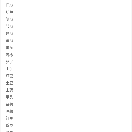
栉瓜
葫芦
瓠瓜
节瓜
越瓜
笋瓜
番茄
辣椒
茄子
山芋
红薯
土豆
山药
芋头
豆薯
凉薯
红豆
豌豆