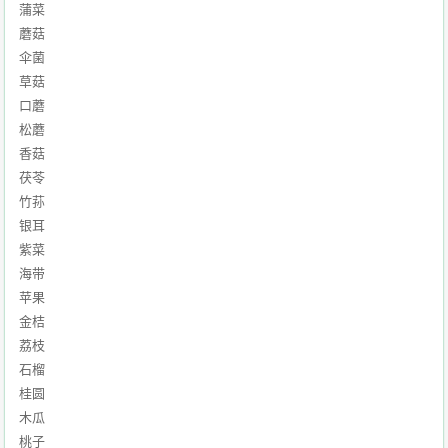
蒲菜
蘑菇
伞菌
草菇
口蘑
松蘑
香菇
茯苓
竹荪
银耳
紫菜
海带
苹果
金桔
荔枝
石榴
桂圆
木瓜
桃子