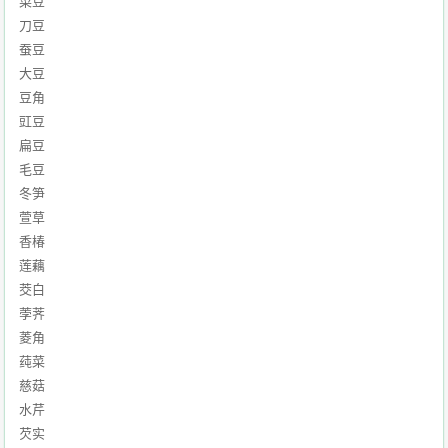
菜豆
刀豆
蚕豆
大豆
豆角
豇豆
扁豆
毛豆
冬笋
萱草
香椿
莲藕
茭白
荸荠
菱角
莼菜
慈菇
水芹
芡实