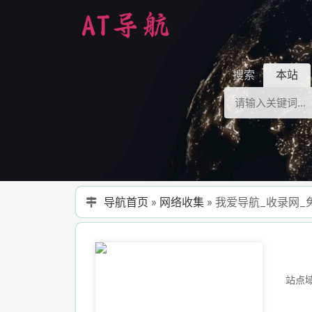
搜索
本站
导航首页
»
网络收集
»
我爱导航_收录网_
站点域