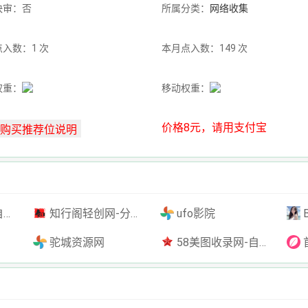
快审：否
所属分类：
网络收集
入数：1 次
本月点入数：149 次
权重：
移动权重：
价格8元，请用支付宝
插件
知行阁轻创网-分享网络赚钱项目-全网首发副业项目实操平台-副业创业项目网
ufo影院
驼城资源网
58美图收录网-自动收录网站-流量交换-自动链
首