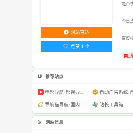
是否
今日点
网站直达
百度
点赞 1 个
推荐站点
电影导航-影视导航-电影搜索-影视搜索-电影站收录
自助广告系统-自助广告源码-自助投放广告
导航猫导航-国内专业的技术资源网分类平台
站长工具箱
网站信息