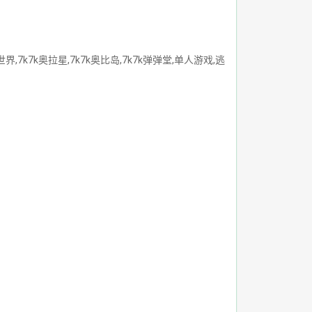
7k7k奥拉星,7k7k奥比岛,7k7k弹弹堂,单人游戏,逃