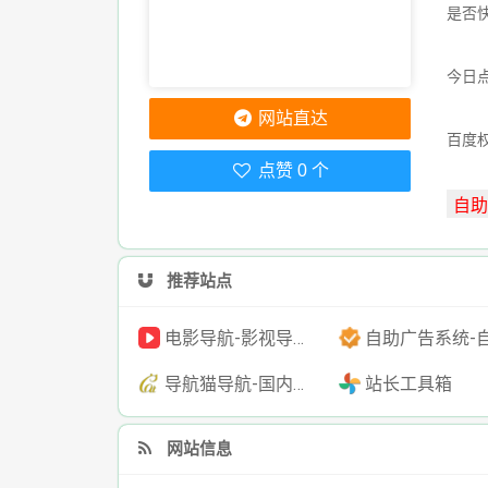
是否
今日点
网站直达
百度
点赞 0 个
推荐站点
电影导航-影视导航-电影搜索-影视搜索-电影站收录
自助广告系统-自助广告源码-自助投放广告
导航猫导航-国内专业的技术资源网分类平台
站长工具箱
网站信息