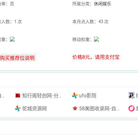
快审：否
所属分类：
休闲娱乐
入数：1 次
本月点入数：43 次
权重：
移动权重：
价格8元，请用支付宝
插件
知行阁轻创网-分享网络赚钱项目-全网首发副业项目实操平台-副业创业项目网
ufo影院
驼城资源网
58美图收录网-自动收录网站-流量交换-自动链
首