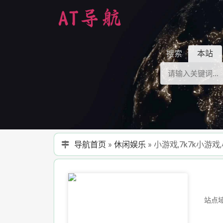
搜索
本站
导航首页
»
休闲娱乐
»
小游戏,7k7k小游戏,
站点域