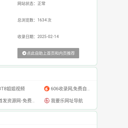
网站状态：正常
总浏览数：1634 次
收录日期：2025-02-14
点此自助上首页和内页推荐
BT8姐姐视频
606收录网,免费自动秒收录网址,提供自动收录,网站导航大全源码,自动链,友情链接交换。
发资源网-免费资源下载-最新php源码下载-热门资源下载
我要乐网址导航