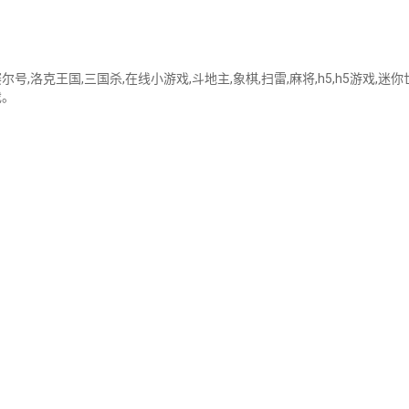
,洛克王国,三国杀,在线小游戏,斗地主,象棋,扫雷,麻将,h5,h5游戏,迷你世界,
戏。