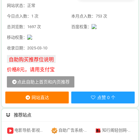
网站状态：正常
今日点入数：1 次
本月点入数：753 次
总浏览数：1697 次
百度权重：
移动权重：
收录日期：2025-03-10
价格8元，请用支付宝
点此自助上首页和内页推荐
网站直达
点赞 0 个
推荐站点
电影导航-影视导航-电影搜索-影视搜索-电影站收录
自助广告系统-自助广告源码-自助投放广告插件
知行阁轻创网-分享网络赚钱项目-全网首发副业项目实操平台-副业创业项目网