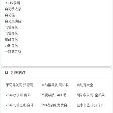
998收录网
自动秒收录
自动链
自动交换链
网址导航
网址导航
精品导航
万能导航
一站式导航
相关站点
茉莉导航网-资源网址导航,汇集各大资源网,全网优质技术教程网
自动搜导航-网站收录-自动收录网-网址收录-自动秒收录
自助链大全
2345收录网_网址导航_免费收录网站_自动收录网_秒收录
百度导航 - ACG萌次元丨ACG导航网丨二次元导航丨资源网导航丨福利网址导航 - BaiDu导航
网站收录网- 全新架构自动秒收录网址导航，实现自主提交，自动化收录，打造百万网址库
2345网址之家-自动秒收录,好网址导航
998收录网,免费自动秒收录网址,提供自动收录,网站导航大全源码,自动链,友情链接交换。
星宇书签 - 打开舒适旅程，畅享资源之旅