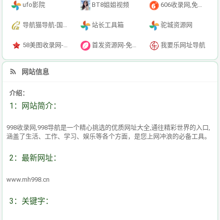
ufo影院
BT8姐姐视频
606收录网,免费自动秒收录网址,提供自动收录,网站导航大全源码,自动链,友情链接交换。
导航猫导航-国内专业的技术资源网分类平台
站长工具箱
驼城资源网
58美图收录网-自动收录网站-流量交换-自动链
首发资源网-免费资源下载-最新php源码下载-热门资源下载
我要乐网址导航
网站信息
介绍：
1：网站简介：
998收录网,998导航是一个精心挑选的优质网址大全,通往精彩世界的入口,
涵盖了生活、工作、学习、娱乐等各个方面，是您上网冲浪的必备工具。
2：最新网址：
www.mh998.cn
3：关键字：