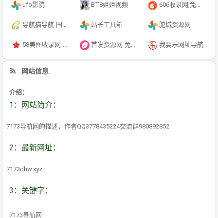
ufo影院
BT8姐姐视频
606收录网,免费自动秒收录网址,提供自动收录,网站导航大全源码,自动链,友情链接交换。
导航猫导航-国内专业的技术资源网分类平台
站长工具箱
驼城资源网
58美图收录网-自动收录网站-流量交换-自动链
首发资源网-免费资源下载-最新php源码下载-热门资源下载
我要乐网址导航
网站信息
介绍：
1：网站简介：
7173导航网的描述，作者QQ3778435224交流群980892852
2：最新网址：
7173dhw.xyz
3：关键字：
7173导航网