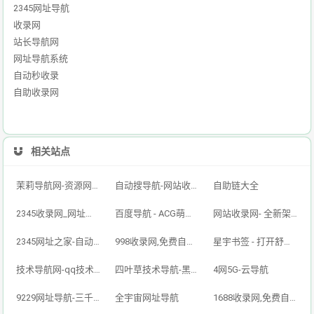
2345网址导航
收录网
站长导航网
网址导航系统
自动秒收录
自助收录网
相关站点
茉莉导航网-资源网址导航,汇集各大资源网,全网优质技术教程网
自动搜导航-网站收录-自动收录网-网址收录-自动秒收录
自助链大全
2345收录网_网址导航_免费收录网站_自动收录网_秒收录
百度导航 - ACG萌次元丨ACG导航网丨二次元导航丨资源网导航丨福利网址导航 - BaiDu导航
网站收录网- 全新架构自动秒收录网址导航，实现自主提交，自动化收录，打造百万网址库
2345网址之家-自动秒收录,好网址导航
998收录网,免费自动秒收录网址,提供自动收录,网站导航大全源码,自动链,友情链接交换。
星宇书签 - 打开舒适旅程，畅享资源之旅
技术导航网-qq技术导航网-专注网址收录研究
四叶草技术导航-黑科技,资源导航,云端,QQ技术导航网分享网络精品资源平台,多开,云端,网站源码,QQ技术,教程网,小刀娱乐网
4网5G-云导航
9229网址导航-三千万网民的首选（已创建12年）
全宇宙网址导航
1688收录网,免费自动秒收录网址,提供自动收录,网站导航大全源码,自动链,友情链接交换。