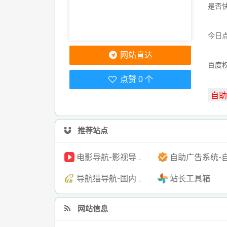
是否
今日点
网站直达
百度
点赞 0 个
推荐站点
电影导航-影视导航-电影搜索-影视搜索-电影站收录
自助广告系统-自助广告源码-自助投放广告
导航猫导航-国内专业的技术资源网分类平台
站长工具箱
网站信息