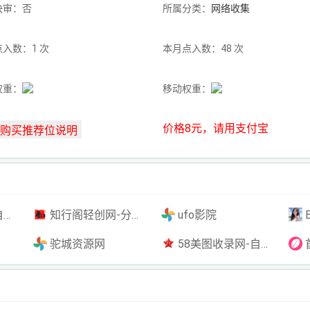
快审：否
所属分类：
网络收集
入数：1 次
本月点入数：48 次
权重：
移动权重：
价格8元，请用支付宝
插件
知行阁轻创网-分享网络赚钱项目-全网首发副业项目实操平台-副业创业项目网
ufo影院
驼城资源网
58美图收录网-自动收录网站-流量交换-自动链
首