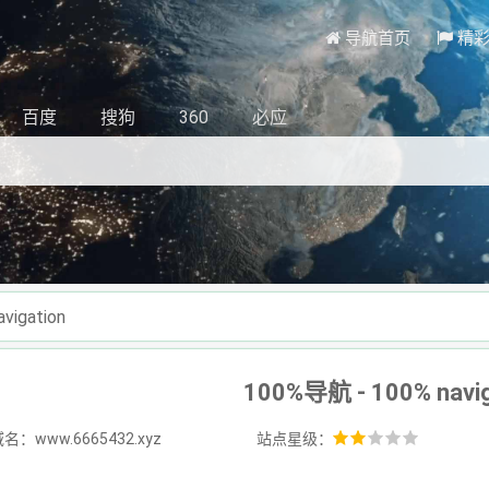
导航首页
精
百度
搜狗
360
必应
vigation
100%导航 - 100% navig
：www.6665432.xyz
站点星级：