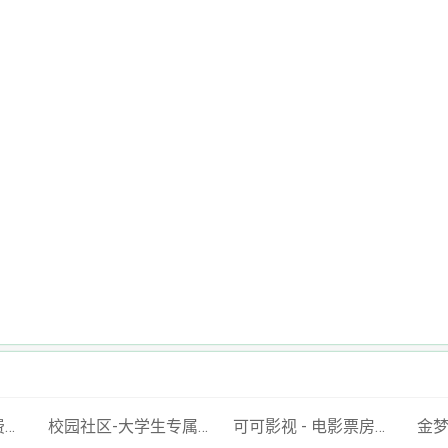
狐蜂免费短剧 - 免费短剧看全集抖音短剧搜索引擎 - 搜剧网-免费资源搜索平台抖音短剧--搜索神器
校园社区-大学生专属的校园交友平台
可可影视 - 电影票房排行榜,imdb评分,影评,找最好看的影视
金