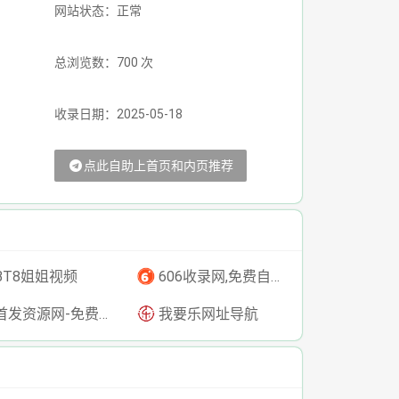
网站状态：正常
总浏览数：700 次
收录日期：2025-05-18
点此自助上首页和内页推荐
BT8姐姐视频
606收录网,免费自动秒收录网址,提供自动收录,网站导航大全源码,自动链,友情链接交换。
发资源网-免费资源下载-最新php源码下载-热门资源下载
我要乐网址导航