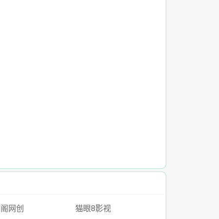
梦阁网创
猫眼8影视