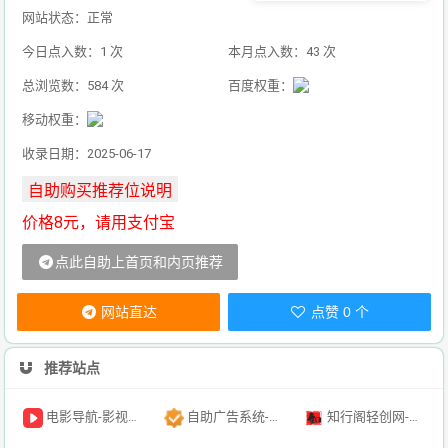
网站状态：正常
今日点入数：1 次
本月点入数：43 次
总浏览数：584 次
百度权重：
移动权重：
收录日期：2025-06-17
价格8元，请用支付宝
点此自助上首页和内页推荐
网站直达
点赞 0 个
推荐站点
电影导航-影视导航-电影搜索-影视搜索-电影站收录
自助广告系统-自助广告源码-自助投放广告插件
知行阁轻创网-分享网络赚钱项目-全网首发副业项目实操平台-副业创业项目网