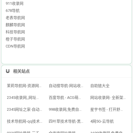
911收录网
678导航
老表导航网
麒麟导航网
科技导航网
橙子导航网
CDN导航网
相关站点
茉莉导航网-资源网址导航,汇集各大资源网,全网优质技术教程网
自动搜导航-网站收录-自动收录网-网址收录-自动秒收录
自助链大全
2345收录网_网址导航_免费收录网站_自动收录网_秒收录
百度导航 - ACG萌次元丨ACG导航网丨二次元导航丨资源网导航丨福利网址导航 - BaiDu导航
网站收录网- 全新架构自动秒收录网址导航，实现自主提交，自动化收录，打造百万网址库
2345网址之家-自动秒收录,好网址导航
998收录网,免费自动秒收录网址,提供自动收录,网站导航大全源码,自动链,友情链接交换。
星宇书签 - 打开舒适旅程，畅享资源之旅
技术导航网-qq技术导航网-专注网址收录研究
四叶草技术导航-黑科技,资源导航,云端,QQ技术导航网分享网络精品资源平台,多开,云端,网站源码,QQ技术,教程网,小刀娱乐网
4网5G-云导航