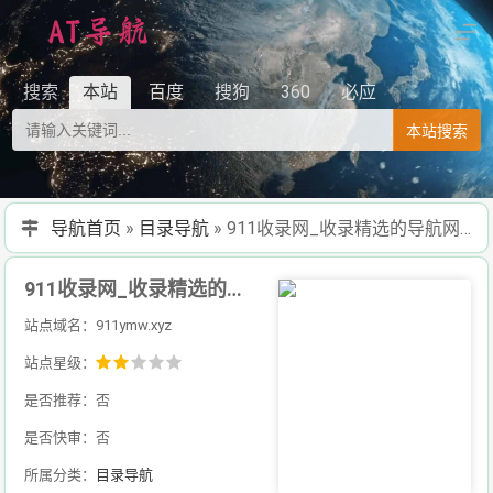
搜索
本站
百度
搜狗
360
必应
本站搜索
导航首页
»
目录导航
»
911收录网_收录精选的导航网站_懒人导航系统v7.8华子版
911收录网_收录精选的导航网站_懒人导航系统v7.8华子版
站点域名：911ymw.xyz
站点星级：
是否推荐：否
是否快审：否
所属分类：
目录导航