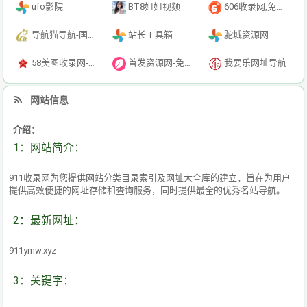
ufo影院
BT8姐姐视频
606收录网,免费自动秒收录网址,提供自动收录,网站导航大全源码,自动链,友情链接交换。
导航猫导航-国内专业的技术资源网分类平台
站长工具箱
驼城资源网
58美图收录网-自动收录网站-流量交换-自动链
首发资源网-免费资源下载-最新php源码下载-热门资源下载
我要乐网址导航
网站信息
介绍：
1：网站简介：
911收录网为您提供网站分类目录索引及网址大全库的建立，旨在为用户
提供高效便捷的网址存储和查询服务，同时提供最全的优秀名站导航。
2：最新网址：
911ymw.xyz
3：关键字：