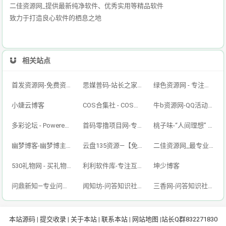
二佳资源网_提供最新纯净软件、优秀实用等精品软件
致力于打造良心软件的栖息之地
相关站点
首发资源网-免费资源下载-最新php源码下载-热门资源下载
思媒普码-站长之家，思媒普码网，Windows系统，php源码，技术之家，电脑疑难解答，SEO优化
绿色资源网 - 专注于网络精品资源分享的绿色软件仓库基地
小婕云博客
COS合集社 - COS写真合集资源站
牛b资源网-QQ活动-资源分享-源码基地-项目分享-安卓绿色软件基地
多彩论坛 - Powered by Discuz!
首码零撸项目网-专注于分享资源-聚合资源分享-免费发文-资源首发网
桃子味-“人间理想” - 一个有意思的网站
幽梦博客-幽梦博主资源源码网幽梦语录文案网幽梦网络幽梦官网幽梦官网
云盘135资源—【免费下载】 - Powered by Discuz!
二佳资源网_最专业的资源收集分享平台,有图有质量的资源教程源码分享
530礼物网 - 买礼物送礼物推荐网站！
利利软件库-专注互联网免费优质资源分享！
坤少博客
问鼎新知—专业问答社区—海量专家解答平台
闻知坊-问答知识社区-海量问题解答平台
三香网-问答知识社区-海量问题解答平台
本站源码
|
提交收录
|
关于本站
|
联系本站
|
网站地图
|
站长Q群832271830