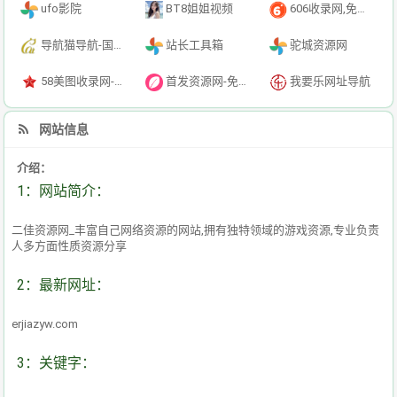
ufo影院
BT8姐姐视频
606收录网,免费自动秒收录网址,提供自动收录,网站导航大全源码,自动链,友情链接交换。
导航猫导航-国内专业的技术资源网分类平台
站长工具箱
驼城资源网
58美图收录网-自动收录网站-流量交换-自动链
首发资源网-免费资源下载-最新php源码下载-热门资源下载
我要乐网址导航
网站信息
介绍：
1：网站简介：
二佳资源网_丰富自己网络资源的网站,拥有独特领域的游戏资源,专业负责
人多方面性质资源分享
2：最新网址：
erjiazyw.com
3：关键字：