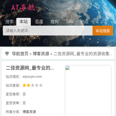
搜索
本站
百度
搜狗
360
必应
本站搜索
导航首页
»
博客资源
»
二佳资源网_最专业的资源收集分享平台,有图有质量的资源教程源码分享
二佳资源网_最专业的资源收集分享平台,有图有质量的资源教程源码分享
站点域名：erjiazyw.com
站点星级：
是否推荐：否
是否快审：否
所属分类：
博客资源