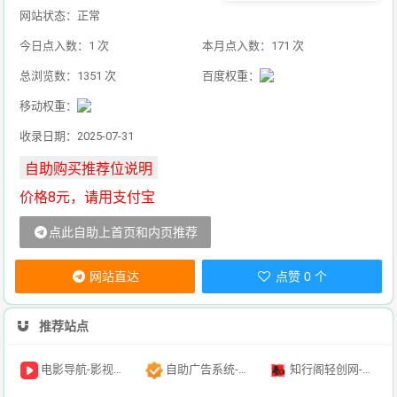
网站状态：正常
今日点入数：1 次
本月点入数：171 次
总浏览数：1351 次
百度权重：
移动权重：
收录日期：2025-07-31
价格8元，请用支付宝
点此自助上首页和内页推荐
网站直达
点赞 0 个
推荐站点
电影导航-影视导航-电影搜索-影视搜索-电影站收录
自助广告系统-自助广告源码-自助投放广告插件
知行阁轻创网-分享网络赚钱项目-全网首发副业项目实操平台-副业创业项目网