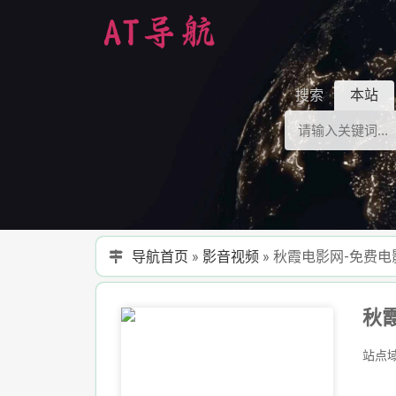
搜索
本站
导航首页
»
影音视频
»
秋霞电影网-免费电
站点域