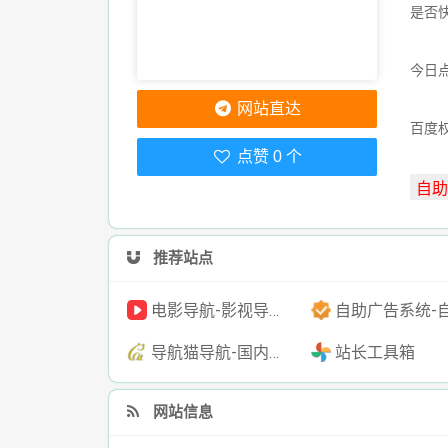
是否
今日点
网站直达
百度
点赞 0 个
推荐站点
电影导航-影视导航-电影搜索-影视搜索-电影站收录
自助广告系统-自助广告源码-自助投放广告
导航猫导航-国内专业的技术资源网分类平台
站长工具箱
网站信息