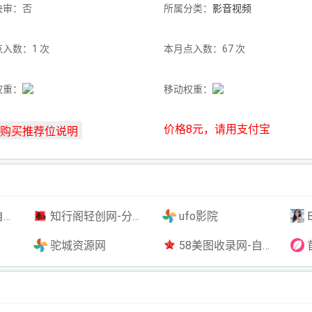
快审：否
所属分类：
影音视频
入数：1 次
本月点入数：67 次
权重：
移动权重：
价格8元，请用支付宝
插件
知行阁轻创网-分享网络赚钱项目-全网首发副业项目实操平台-副业创业项目网
ufo影院
驼城资源网
58美图收录网-自动收录网站-流量交换-自动链
首