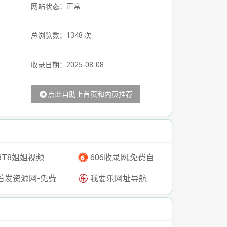
网站状态：正常
总浏览数：1348 次
收录日期：2025-08-08
点此自助上首页和内页推荐
BT8姐姐视频
606收录网,免费自动秒收录网址,提供自动收录,网站导航大全源码,自动链,友情链接交换。
发资源网-免费资源下载-最新php源码下载-热门资源下载
我要乐网址导航