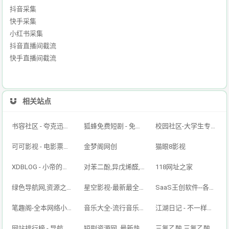
抖音采集
快手采集
小红书采集
抖音直播间截流
快手直播间截流
相关站点
书容社区 - 夸克迅雷百度网盘资源,网盘资源搜索,免费好用的云盘搜索引擎！
狐蜂免费短剧 - 免费短剧看全集抖音短剧搜索引擎 - 搜剧网-免费资源搜索平台抖音短剧--搜索神器
校园社区-大学生专属的校园交友平台
可可影视 - 电影票房排行榜,imdb评分,影评,找最好看的影视
金梦阁网创
猫眼8影视
XDBLOG - 小帝的个人博客
对苯二酚,异戊烯醛,异戊烯醇321,防黄剂,丁酰肼原药,甲醇钠溶液,乙醇钠溶液_山东欣烨生物
118网址之家
绿色导航网,资源之家,搜索大全,绿色软件,资源快讯,安全的专业导航站
星空影视-最新最全影视免费在线观看
SaaS王创软件--各种小程序个人博客企业网站搭建-小红书/抖音/快手全自动引流获客工具-王创科技
笔趣阁-全本网络小说免费在线阅读
音乐大全-流行音乐免费听
江湖日记 - 不一样的江湖
网站排行榜 - 导航排行榜|万能秒收录|优质网站目录大全|网站收录|网址导航|导航排行榜-www.wzphb.top-2025最牛网站排行榜
短剧资源网_最新热门短剧大全_万部短剧免费分享
三氟乙酸,三氟乙酸酐,叔丁醇钾,偶氮二异丁腈,N-甲基吡咯烷酮,二甲基二硫醚,异丁酸,对氯苯酚_山东欣烨化工