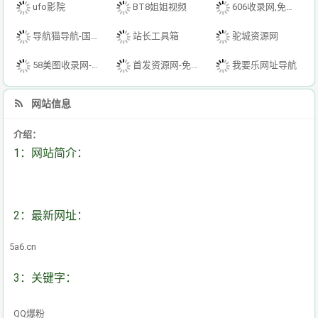
ufo影院
BT8姐姐视频
606收录网,免费自动秒收录网址,提供自动收录,网站导航大全源码,自动链,友情链接交换。
导航猫导航-国内专业的技术资源网分类平台
站长工具箱
驼城资源网
58美图收录网-自动收录网站-流量交换-自动链
首发资源网-免费资源下载-最新php源码下载-热门资源下载
我要乐网址导航
网站信息
介绍：
1：网站简介：
2：最新网址：
5a6.cn
3：关键字：
QQ爆粉