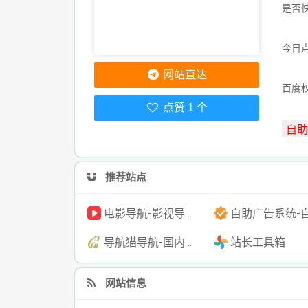
是否
今日点
网站直达
百度
点赞 1 个
推荐站点
电影导航-影视导航-电影搜索-影视搜索-电影站收录
自助广告系统-自助广告源码-自助投放广告
导航猫导航-国内专业的技术资源网分类平台
站长工具箱
网站信息