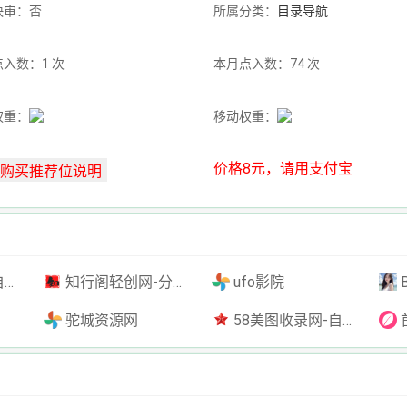
快审：否
所属分类：
目录导航
入数：1 次
本月点入数：74 次
权重：
移动权重：
价格8元，请用支付宝
插件
知行阁轻创网-分享网络赚钱项目-全网首发副业项目实操平台-副业创业项目网
ufo影院
驼城资源网
58美图收录网-自动收录网站-流量交换-自动链
首