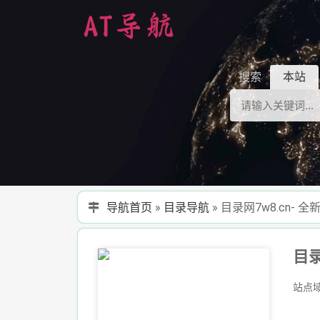
搜索
本站
导航首页
»
目录导航
»
目录网7w8.cn
站点域