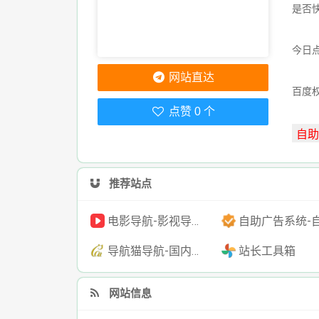
是否
今日点
网站直达
百度
点赞 0 个
推荐站点
电影导航-影视导航-电影搜索-影视搜索-电影站收录
自助广告系统-自助广告源码-自助投放广告
导航猫导航-国内专业的技术资源网分类平台
站长工具箱
网站信息