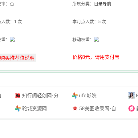
快审：否
所属分类：
目录导航
入数：1 次
本月点入数：5 次
权重：
移动权重：
价格8元，请用支付宝
插件
知行阁轻创网-分享网络赚钱项目-全网首发副业项目实操平台-副业创业项目网
ufo影院
驼城资源网
58美图收录网-自动收录网站-流量交换-自动链
首