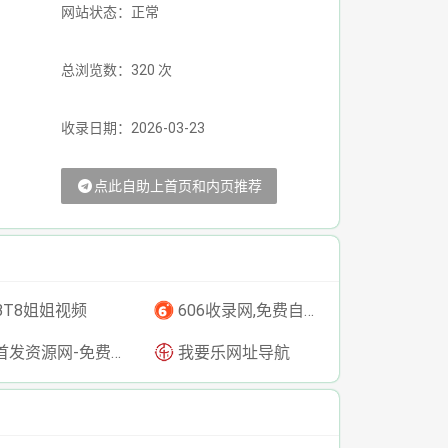
网站状态：正常
总浏览数：320 次
收录日期：2026-03-23
点此自助上首页和内页推荐
BT8姐姐视频
606收录网,免费自动秒收录网址,提供自动收录,网站导航大全源码,自动链,友情链接交换。
发资源网-免费资源下载-最新php源码下载-热门资源下载
我要乐网址导航