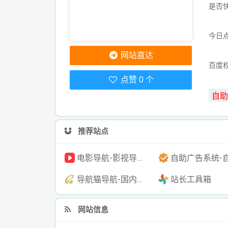
是否
今日点
网站直达
百度
点赞 0 个
推荐站点
电影导航-影视导航-电影搜索-影视搜索-电影站收录
自助广告系统-自助广告源码-自助投放广告
导航猫导航-国内专业的技术资源网分类平台
站长工具箱
网站信息