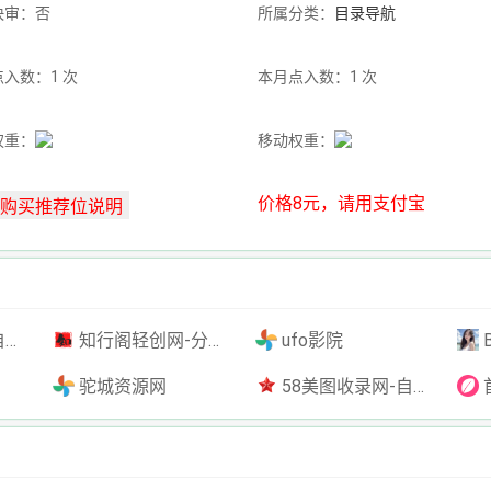
快审：否
所属分类：
目录导航
入数：1 次
本月点入数：1 次
权重：
移动权重：
价格8元，请用支付宝
插件
知行阁轻创网-分享网络赚钱项目-全网首发副业项目实操平台-副业创业项目网
ufo影院
驼城资源网
58美图收录网-自动收录网站-流量交换-自动链
首