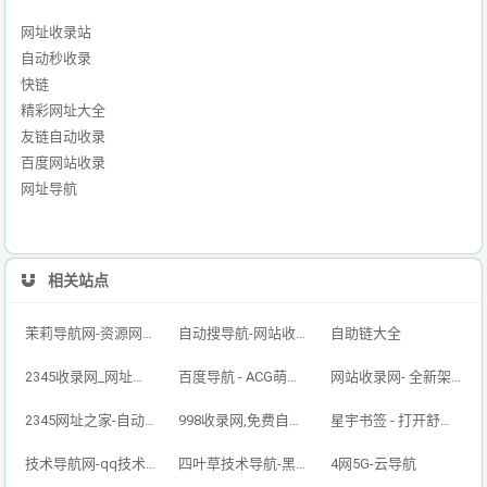
网址收录站
自动秒收录
快链
精彩网址大全
友链自动收录
百度网站收录
网址导航
相关站点
茉莉导航网-资源网址导航,汇集各大资源网,全网优质技术教程网
自动搜导航-网站收录-自动收录网-网址收录-自动秒收录
自助链大全
2345收录网_网址导航_免费收录网站_自动收录网_秒收录
百度导航 - ACG萌次元丨ACG导航网丨二次元导航丨资源网导航丨福利网址导航 - BaiDu导航
网站收录网- 全新架构自动秒收录网址导航，实现自主提交，自动化收录，打造百万网址库
2345网址之家-自动秒收录,好网址导航
998收录网,免费自动秒收录网址,提供自动收录,网站导航大全源码,自动链,友情链接交换。
星宇书签 - 打开舒适旅程，畅享资源之旅
技术导航网-qq技术导航网-专注网址收录研究
四叶草技术导航-黑科技,资源导航,云端,QQ技术导航网分享网络精品资源平台,多开,云端,网站源码,QQ技术,教程网,小刀娱乐网
4网5G-云导航