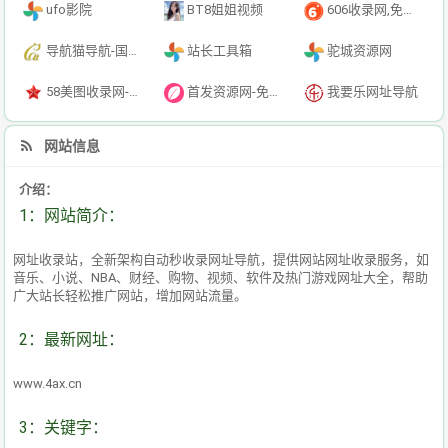
ufo影院
BT8姐姐视频
606收录网,免费自动秒收录网址,提供自动收录,网站导航大全源码,自动链,友情链接交换。
导航猫导航-国内专业的技术资源网分类平台
站长工具箱
驼城资源网
58美图收录网-自动收录网站-流量交换-自动链
首发资源网-免费资源下载-最新php源码下载-热门资源下载
我要乐网址导航
网站信息
介绍：
1：网站简介：
网址收录站，全新架构自动秒收录网址导航，提供网站网址收录服务，如
音乐、小说、NBA、财经、购物、视频、软件及热门游戏网址大全，帮助
广大站长轻松推广网站，增加网站流量。
2：最新网址：
www.4ax.cn
3：关键字：