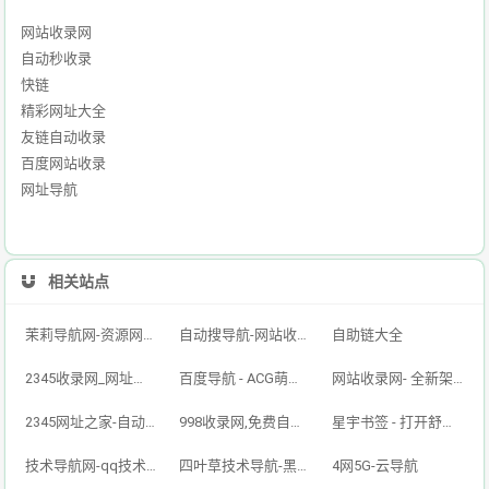
网站收录网
自动秒收录
快链
精彩网址大全
友链自动收录
百度网站收录
网址导航
相关站点
茉莉导航网-资源网址导航,汇集各大资源网,全网优质技术教程网
自动搜导航-网站收录-自动收录网-网址收录-自动秒收录
自助链大全
2345收录网_网址导航_免费收录网站_自动收录网_秒收录
百度导航 - ACG萌次元丨ACG导航网丨二次元导航丨资源网导航丨福利网址导航 - BaiDu导航
网站收录网- 全新架构自动秒收录网址导航，实现自主提交，自动化收录，打造百万网址库
2345网址之家-自动秒收录,好网址导航
998收录网,免费自动秒收录网址,提供自动收录,网站导航大全源码,自动链,友情链接交换。
星宇书签 - 打开舒适旅程，畅享资源之旅
技术导航网-qq技术导航网-专注网址收录研究
四叶草技术导航-黑科技,资源导航,云端,QQ技术导航网分享网络精品资源平台,多开,云端,网站源码,QQ技术,教程网,小刀娱乐网
4网5G-云导航