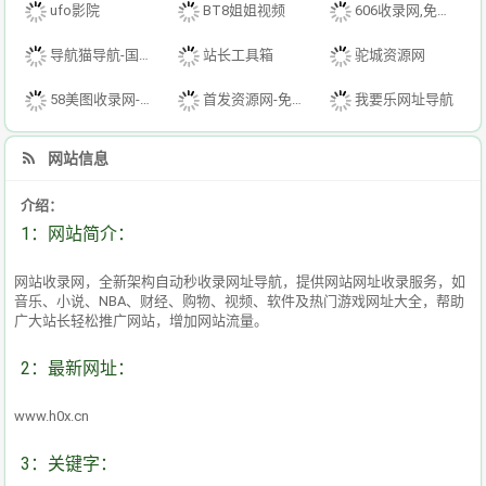
ufo影院
BT8姐姐视频
606收录网,免费自动秒收录网址,提供自动收录,网站导航大全源码,自动链,友情链接交换。
导航猫导航-国内专业的技术资源网分类平台
站长工具箱
驼城资源网
58美图收录网-自动收录网站-流量交换-自动链
首发资源网-免费资源下载-最新php源码下载-热门资源下载
我要乐网址导航
网站信息
介绍：
1：网站简介：
网站收录网，全新架构自动秒收录网址导航，提供网站网址收录服务，如
音乐、小说、NBA、财经、购物、视频、软件及热门游戏网址大全，帮助
广大站长轻松推广网站，增加网站流量。
2：最新网址：
www.h0x.cn
3：关键字：