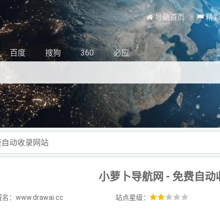
导航首页
精
百度
搜狗
360
必应
免费自动收录网站
小萝卜导航网 - 免费自
：www.drawai.cc
站点星级：