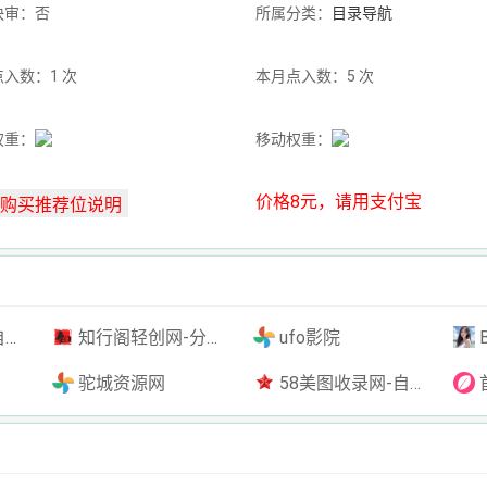
快审：否
所属分类：
目录导航
入数：1 次
本月点入数：5 次
权重：
移动权重：
价格8元，请用支付宝
插件
知行阁轻创网-分享网络赚钱项目-全网首发副业项目实操平台-副业创业项目网
ufo影院
驼城资源网
58美图收录网-自动收录网站-流量交换-自动链
首