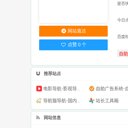
是否
今日点
网站直达
百度
点赞 0 个
推荐站点
电影导航-影视导航-电影搜索-影视搜索-电影站收录
自助广告系统-自助广告源码-自助投放广告
导航猫导航-国内专业的技术资源网分类平台
站长工具箱
网站信息