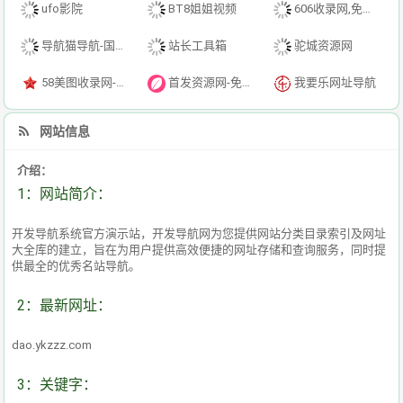
ufo影院
BT8姐姐视频
606收录网,免费自动秒收录网址,提供自动收录,网站导航大全源码,自动链,友情链接交换。
导航猫导航-国内专业的技术资源网分类平台
站长工具箱
驼城资源网
58美图收录网-自动收录网站-流量交换-自动链
首发资源网-免费资源下载-最新php源码下载-热门资源下载
我要乐网址导航
网站信息
介绍：
1：网站简介：
开发导航系统官方演示站，开发导航网为您提供网站分类目录索引及网址
大全库的建立，旨在为用户提供高效便捷的网址存储和查询服务，同时提
供最全的优秀名站导航。
2：最新网址：
dao.ykzzz.com
3：关键字：