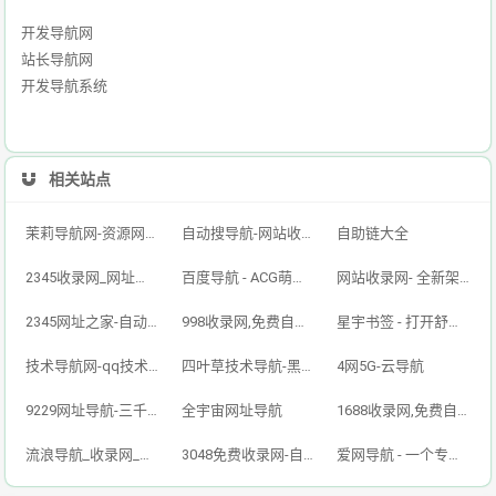
开发导航网
站长导航网
开发导航系统
相关站点
茉莉导航网-资源网址导航,汇集各大资源网,全网优质技术教程网
自动搜导航-网站收录-自动收录网-网址收录-自动秒收录
自助链大全
2345收录网_网址导航_免费收录网站_自动收录网_秒收录
百度导航 - ACG萌次元丨ACG导航网丨二次元导航丨资源网导航丨福利网址导航 - BaiDu导航
网站收录网- 全新架构自动秒收录网址导航，实现自主提交，自动化收录，打造百万网址库
2345网址之家-自动秒收录,好网址导航
998收录网,免费自动秒收录网址,提供自动收录,网站导航大全源码,自动链,友情链接交换。
星宇书签 - 打开舒适旅程，畅享资源之旅
技术导航网-qq技术导航网-专注网址收录研究
四叶草技术导航-黑科技,资源导航,云端,QQ技术导航网分享网络精品资源平台,多开,云端,网站源码,QQ技术,教程网,小刀娱乐网
4网5G-云导航
9229网址导航-三千万网民的首选（已创建12年）
全宇宙网址导航
1688收录网,免费自动秒收录网址,提供自动收录,网站导航大全源码,自动链,友情链接交换。
流浪导航_收录网_免费收录网站_自动收录网_秒收录
3048免费收录网-自动链接-友情链接网
爱网导航 - 一个专注收集分享优质免费资源的导航