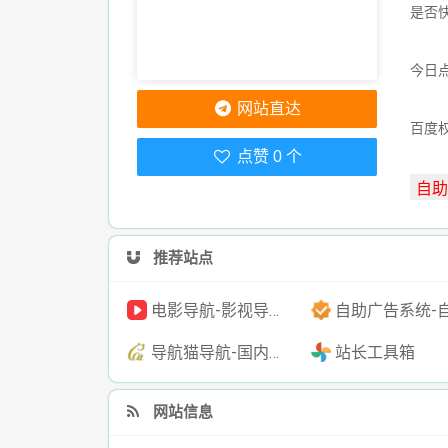
是否
今日点
网站直达
百度
点赞 0 个
推荐站点
电影导航-影视导航-电影搜索-影视搜索-电影站收录
自助广告系统-自助广告源码-自助投放广告
导航猫导航-国内专业的技术资源网分类平台
站长工具箱
网站信息