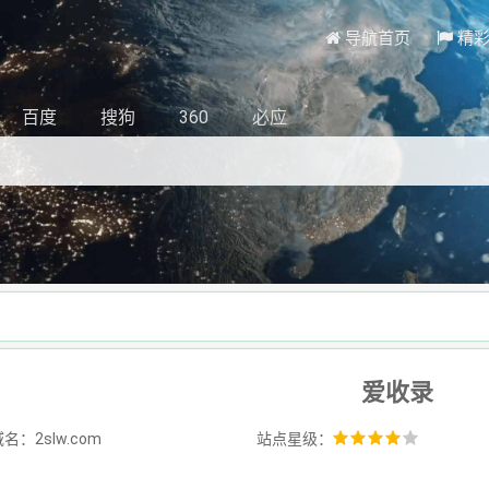
导航首页
精
百度
搜狗
360
必应
爱收录
名：2slw.com
站点星级：