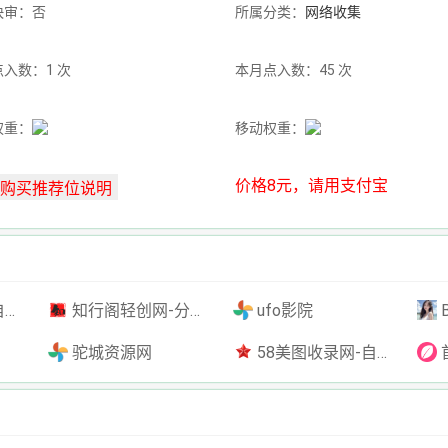
快审：否
所属分类：
网络收集
入数：1 次
本月点入数：45 次
权重：
移动权重：
价格8元，请用支付宝
插件
知行阁轻创网-分享网络赚钱项目-全网首发副业项目实操平台-副业创业项目网
ufo影院
驼城资源网
58美图收录网-自动收录网站-流量交换-自动链
首