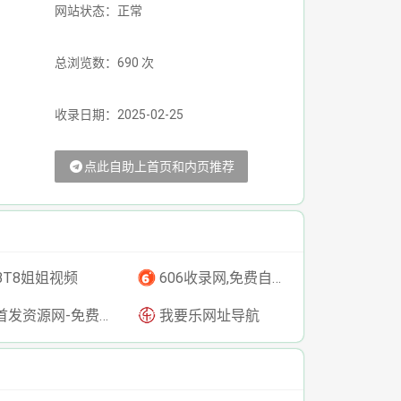
网站状态：正常
总浏览数：690 次
收录日期：2025-02-25
点此自助上首页和内页推荐
BT8姐姐视频
606收录网,免费自动秒收录网址,提供自动收录,网站导航大全源码,自动链,友情链接交换。
发资源网-免费资源下载-最新php源码下载-热门资源下载
我要乐网址导航