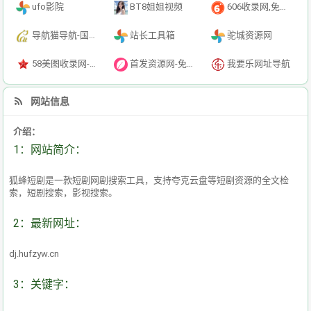
ufo影院
BT8姐姐视频
606收录网,免费自动秒收录网址,提供自动收录,网站导航大全源码,自动链,友情链接交换。
导航猫导航-国内专业的技术资源网分类平台
站长工具箱
驼城资源网
58美图收录网-自动收录网站-流量交换-自动链
首发资源网-免费资源下载-最新php源码下载-热门资源下载
我要乐网址导航
网站信息
介绍：
1：网站简介：
狐蜂短剧是一款短剧网剧搜索工具，支持夸克云盘等短剧资源的全文检
索，短剧搜索，影视搜索。
2：最新网址：
dj.hufzyw.cn
3：关键字：