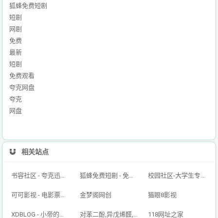
狐蜂免费短剧
短剧
网剧
免费
最新
短剧
免费观看
夸克网盘
夸克
网盘
相关站点
书容社区 - 夸克迅雷百度网盘资源,网盘资源搜索,免费好用的云盘搜索引擎！
狐蜂免费短剧 - 免费短剧看全集抖音短剧搜索引擎 - 搜剧网-免费资源搜索平台抖音短剧--搜索神器
校园社区-大学生专属的校园交友平台
可可影视 - 电影票房排行榜,imdb评分,影评,找最好看的影视
金梦阁网创
猫眼8影视
XDBLOG - 小帝的个人博客
对苯二酚,异戊烯醛,异戊烯醇321,防黄剂,丁酰肼原药,甲醇钠溶液,乙醇钠溶液_山东欣烨生物
118网址之家