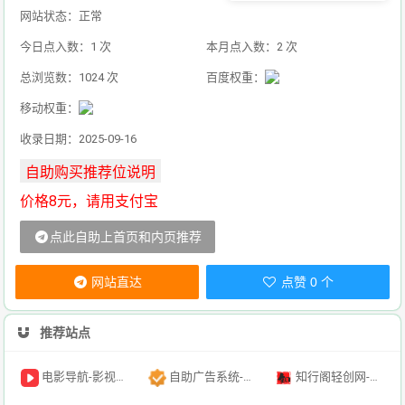
网站状态：正常
今日点入数：1 次
本月点入数：2 次
总浏览数：1024 次
百度权重：
移动权重：
收录日期：2025-09-16
价格8元，请用支付宝
点此自助上首页和内页推荐
网站直达
点赞 0 个
推荐站点
电影导航-影视导航-电影搜索-影视搜索-电影站收录
自助广告系统-自助广告源码-自助投放广告插件
知行阁轻创网-分享网络赚钱项目-全网首发副业项目实操平台-副业创业项目网