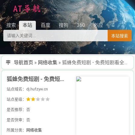
搜索
本站
百度
搜狗
360
必应
本站搜索
导航首页
»
网络收集
»
狐蜂免费短剧 - 免费短剧看全集抖音短剧搜索引擎 - 搜剧网-免费资源搜索平台抖音短剧--搜索神器
狐蜂免费短剧 - 免费短剧看全集抖音短剧搜索引擎 - 搜剧网-免费资源搜索平台抖音短剧--搜索神器
站点域名：dj.hufzyw.cn
站点星级：
是否推荐：否
是否快审：否
所属分类：
网络收集