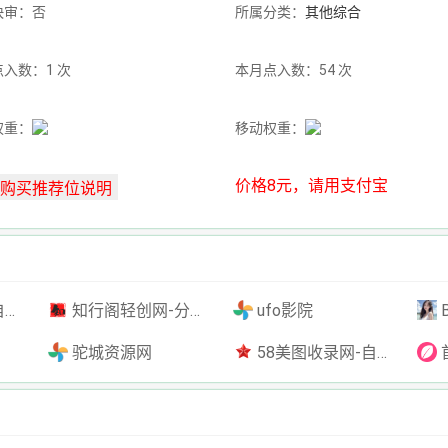
快审：否
所属分类：
其他综合
入数：1 次
本月点入数：54 次
权重：
移动权重：
价格8元，请用支付宝
插件
知行阁轻创网-分享网络赚钱项目-全网首发副业项目实操平台-副业创业项目网
ufo影院
驼城资源网
58美图收录网-自动收录网站-流量交换-自动链
首