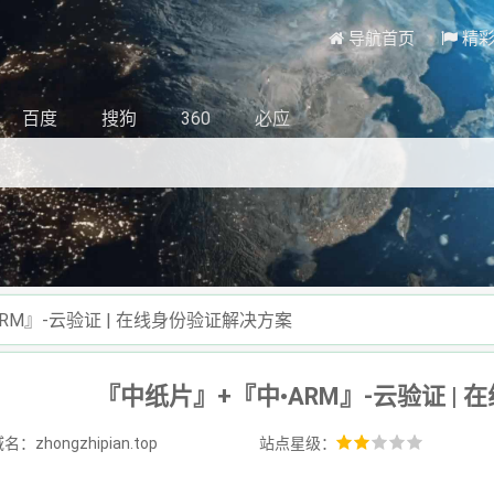
导航首页
精
百度
搜狗
360
必应
RM』-云验证 | 在线身份验证解决方案
『中纸片』+『中•ARM』-云验证 |
：zhongzhipian.top
站点星级：