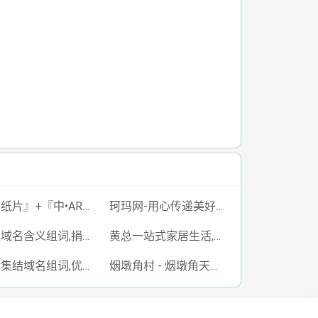
『中纸片』+『中•ARM』-云验证 | 在线身份验证解决方案
珂玛网-用心传递美好生活
捐粮域名含义组词,捐粮网,juanliang.com
黄总一站式家居生活,黄总网,www.huangzong.com
优金集结域名组词,优金集结,www.ujjj.cn
烟墩角村 - 烟墩角天鹅湖联合国世界最佳旅游乡村