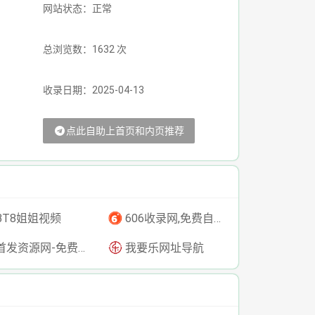
网站状态：正常
总浏览数：1632 次
收录日期：2025-04-13
点此自助上首页和内页推荐
BT8姐姐视频
606收录网,免费自动秒收录网址,提供自动收录,网站导航大全源码,自动链,友情链接交换。
发资源网-免费资源下载-最新php源码下载-热门资源下载
我要乐网址导航