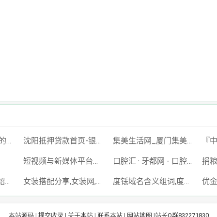
爱软件下载站-最新的手机软件,好玩的手机游戏,免费的绿色电脑软件下载平台
沈阳抵押贷款首页-银行房产抵押贷款及个人房屋二次抵押贷款-「单签不验点不看征信」
集美生活网_厦门集美区信息网|集美分类信息|集美便民网|集美本地生活网|集美区分类信息门户网站
短视频与新媒体平台综合服务｜抖音·快手·小红书·视频号·微博·社区货源站
口腔汇 · 牙都网 - 口腔行业信息门户平台
貂女域名含义组词,貂女网,diaonv.com
女装搭配分享,女装网,nǚzhuāng.com
度铥域名含义组词,度铥网,dudiu.com
本站源码
|
提交收录
|
关于本站
|
联系本站
|
网站地图
|
站长Q群832271830