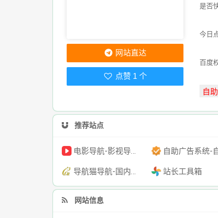
是否
今日点
网站直达
百度
点赞 1 个
推荐站点
电影导航-影视导航-电影搜索-影视搜索-电影站收录
自助广告系统-自助广告源码-自助投放广告
导航猫导航-国内专业的技术资源网分类平台
站长工具箱
网站信息