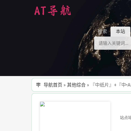
搜索
本站
导航首页
»
其他综合
»
『中纸片』+『中•A
站点域名