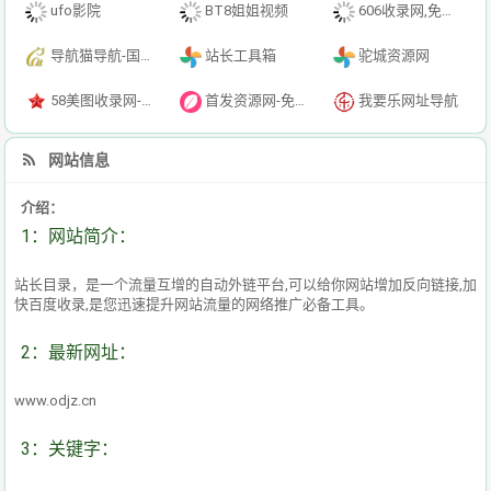
ufo影院
BT8姐姐视频
606收录网,免费自动秒收录网址,提供自动收录,网站导航大全源码,自动链,友情链接交换。
导航猫导航-国内专业的技术资源网分类平台
站长工具箱
驼城资源网
58美图收录网-自动收录网站-流量交换-自动链
首发资源网-免费资源下载-最新php源码下载-热门资源下载
我要乐网址导航
网站信息
介绍：
1：网站简介：
站长目录，是一个流量互增的自动外链平台,可以给你网站增加反向链接,加
快百度收录,是您迅速提升网站流量的网络推广必备工具。
2：最新网址：
www.odjz.cn
3：关键字：