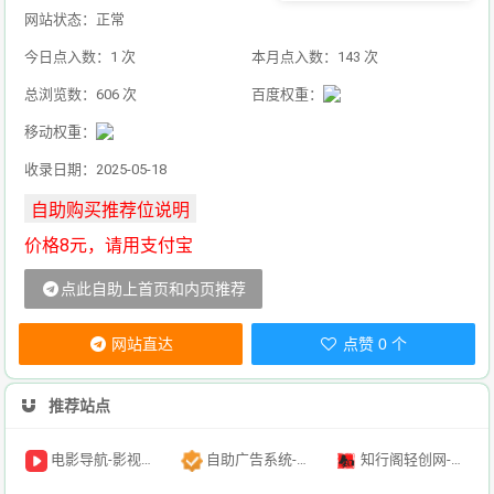
网站状态：正常
今日点入数：1 次
本月点入数：143 次
总浏览数：606 次
百度权重：
移动权重：
收录日期：2025-05-18
价格8元，请用支付宝
点此自助上首页和内页推荐
网站直达
点赞 0 个
推荐站点
电影导航-影视导航-电影搜索-影视搜索-电影站收录
自助广告系统-自助广告源码-自助投放广告插件
知行阁轻创网-分享网络赚钱项目-全网首发副业项目实操平台-副业创业项目网