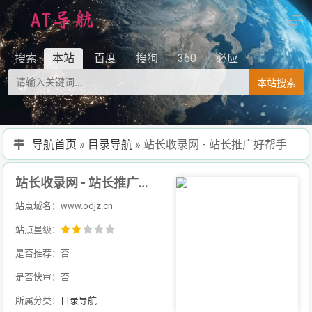
搜索
本站
百度
搜狗
360
必应
本站搜索
导航首页
»
目录导航
»
站长收录网 - 站长推广好帮手
站长收录网 - 站长推广好帮手
站点域名：www.odjz.cn
站点星级：
是否推荐：否
是否快审：否
所属分类：
目录导航