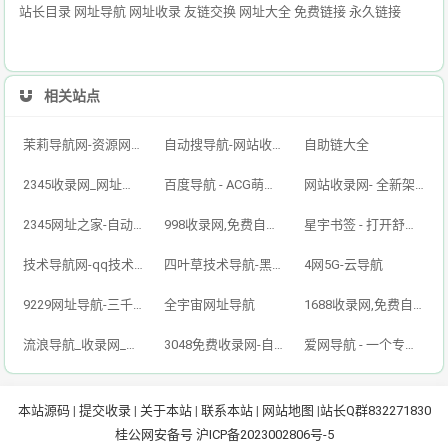
站长目录 网址导航 网址收录 友链交换 网址大全 免费链接 永久链接
相关站点
茉莉导航网-资源网址导航,汇集各大资源网,全网优质技术教程网
自动搜导航-网站收录-自动收录网-网址收录-自动秒收录
自助链大全
2345收录网_网址导航_免费收录网站_自动收录网_秒收录
百度导航 - ACG萌次元丨ACG导航网丨二次元导航丨资源网导航丨福利网址导航 - BaiDu导航
网站收录网- 全新架构自动秒收录网址导航，实现自主提交，自动化收录，打造百万网址库
2345网址之家-自动秒收录,好网址导航
998收录网,免费自动秒收录网址,提供自动收录,网站导航大全源码,自动链,友情链接交换。
星宇书签 - 打开舒适旅程，畅享资源之旅
技术导航网-qq技术导航网-专注网址收录研究
四叶草技术导航-黑科技,资源导航,云端,QQ技术导航网分享网络精品资源平台,多开,云端,网站源码,QQ技术,教程网,小刀娱乐网
4网5G-云导航
9229网址导航-三千万网民的首选（已创建12年）
全宇宙网址导航
1688收录网,免费自动秒收录网址,提供自动收录,网站导航大全源码,自动链,友情链接交换。
流浪导航_收录网_免费收录网站_自动收录网_秒收录
3048免费收录网-自动链接-友情链接网
爱网导航 - 一个专注收集分享优质免费资源的导航
本站源码
|
提交收录
|
关于本站
|
联系本站
|
网站地图
|
站长Q群832271830
桂公网安备号
沪ICP备2023002806号-5