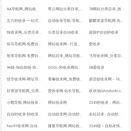
AA导航网_网站收录-友情链接交换-网址收录-自动秒收录
尊云网站分类目录_网站提交_网站目录_网站推广_网站收录
78网站分类目录_收录网站提交 - 78分类目录网
五六秒收录-一站式收录网(56sl.com)
自动收录导航-导航秒收录-秒收录网-站长导航-网址导航
麒麟资源导航网-高质量网站目录提交-专注与分享优质网站
快收录网_分类目录网站, 提交站点, 发布资讯, 就上快收录网!
分类目录自动收录系统
超级IP自动秒收录
快马导航网-免费自动秒收录入口
网站收录网 - 打造最与众不同的站点收录网
爱收录
智库导航网-免费自动导航收录专业网络行业信息收录资讯信息！
网站目录_网站导航_中文站长分类目录提交_翱联名单目录
飞哥收录网_分类目录网_免费网站目录_网站收录_网址提交_免费收录网站
96链-96自助链-快速搜导航-网站收录-自动收录网-网址收录-自动秒收录
GOSL-秒收录网站导航,自动收录优质网站与文章,我的兴趣爱好
58爱收录
悟空收录网-网址导航大全|网站免费收录|软文外链发布平台
看嘛收录网_免费收录网站_免费收录大全_SEO外链大全_免费提交网站_快速收录网_网站排行榜
易流链收录网－16自助链，16link网站流量联盟，一路链秒收录，站长网址之家，免费友情链接
好资源导航网_分类目录_收录最全的导航网站
爱收录网-站长导航,自动秒收录,自助分类目录,发布外链,网址目录大全-服务于网站建设
收录池(shouluchi.cn)找网址，找资源，就上收录池
小鹅导航-网站收录-自动收录网-网址收录-自动秒收录
网站收录网
2345秒收录，网站收录网
自动秒收录-秒收录网站导航,自动收录优质网站与文章,我的兴趣爱好
自动收录网-自动秒收录-网站收录-收录网站-网址收录-秒收录
名站目录 - 自动秒收录
hao91收录网-自动秒收录|网站快速收录|hao91精选网址|导航目录
微量导航网-网站收录-自动收录网址，全站导航网
2345链－自助友情链接平台,2345网站收录