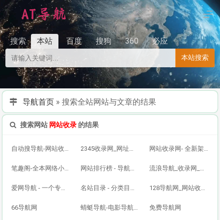
搜索
本站
百度
搜狗
360
必应
本站搜索
导航首页
»
搜索全站网站与文章的结果
搜索网站
网站收录
的结果
自动搜导航-网站收录-自动收录网-网址收录-自动秒收录
2345收录网_网址导航_免费收录网站_自动收录网_秒收录
网站收录网- 全新架构自动秒收录网址导航，实现自主提交，自动化收录，打造百万网址库
笔趣阁-全本网络小说免费在线阅读
网站排行榜 - 导航排行榜|万能秒收录|优质网站目录大全|网站收录|网址导航|导航排行榜-www.wzphb.top-2025最牛网站排行榜
流浪导航_收录网_免费收录网站_自动收录网_秒收录
爱网导航 - 一个专注收集分享优质免费资源的导航
名站目录 - 分类目录,网站分类,网站收录
128导航网_网站收录-友情链接交换-网址收录-自动秒收录
66导航网
蜻蜓导航-电影导航-影视导航-网站收录
免费导航网