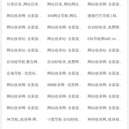
分类目录_网站目录_网址提交_网站收录大全_小木虫分类目录
网站目录_网站网址收录与提交入口
网站收录网- 全新架构自动秒收录网址导航，实现自主提交，自动化收录，打造百万网址库
网站收录网- 全新架构自动秒收录网址导航，实现自主提交，自动化收录，打造百万网址库
456网址导航-网站收录-自动收录网-网址收录-自动秒收录
微微巴巴导航 | 精选实用网站大全，高效上网从这里开始！
网站收录网- 全新架构自动秒收录网址导航，实现自主提交，自动化收录，打造百万网址库
网站收录网- 全新架构自动秒收录网址导航，实现自主提交，自动化收录，打造百万网址库
自动秒收录_免费网址收录_网站导航大全_优质站点推荐
网址收录站- 全新架构自动秒收录网址导航，实现自主提交，自动化收录，打造百万网址库
网址收录站- 全新架构自动秒收录网址导航，实现自主提交，自动化收录，打造百万网址库
E82导航网e82.cn- 全新架构自动秒收录网址导航，实现自主提交，自动化收录，打造百万网址库
网址收录站- 全新架构自动秒收录网址导航，实现自主提交，自动化收录，打造百万网址库
网址收录站- 全新架构自动秒收录网址导航，实现自主提交，自动化收录，打造百万网址库
网址收录站- 全新架构自动秒收录网址导航，实现自主提交，自动化收录，打造百万网址库
自动链导航 聚合网站目录
自动秒收录_免费网址收录_网站导航大全_优质站点推荐
网站收录网- 全新架构自动秒收录网址导航，实现自主提交，自动化收录，打造百万网址库
定魂导航 - 优质站长网站智能收录平台
网站收录网- 全新架构自动秒收录网址导航，实现自主提交，自动化收录，打造百万网址库
网站收录网- 全新架构自动秒收录网址导航，实现自主提交，自动化收录，打造百万网址库
网站收录网- 全新架构自动秒收录网址导航，实现自主提交，自动化收录，打造百万网址库
888收录网 - 优质网址导航目录｜免费网站收录提交平台
网站收录网- 全新架构自动秒收录网址导航，实现自主提交，自动化收录，打造百万网址库
网站收录网- 全新架构自动秒收录网址导航，实现自主提交，自动化收录，打造百万网址库
网站收录网- 全新架构自动秒收录网址导航，实现自主提交，自动化收录，打造百万网址库
网站收录网- 全新架构自动秒收录网址导航，实现自主提交，自动化收录，打造百万网址库
网站收录网- 全新架构自动秒收录网址导航，实现自主提交，自动化收录，打造百万网址库
网站收录网- 全新架构自动秒收录网址导航，实现自主提交，自动化收录，打造百万网址库
网站收录网- 全新架构自动秒收录网址导航，实现自主提交，自动化收录，打造百万网址库
9K导航_收录网-网址收录-网址导航-收录网站-自助广告系统
小窝导航-自动秒收录_技术导航_软文投稿_免费外链_免费收录网站
神州收录网_收录精选的导航网站_懒人导航系统v7.8华子版